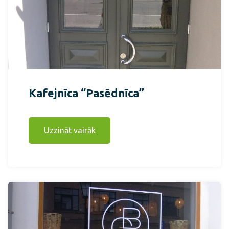
Kafejnīca “Pasēdnīca”
Uzzināt vairāk