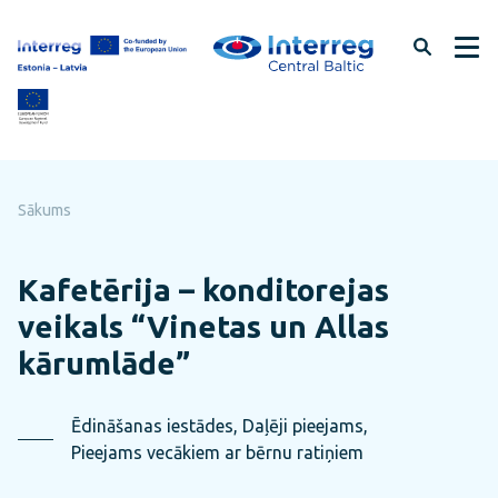
Pāriet
uz
lapas
saturu
Sākums
Kafetērija – konditorejas
veikals “Vinetas un Allas
kārumlāde”
Ēdināšanas iestādes, Daļēji pieejams,
Pieejams vecākiem ar bērnu ratiņiem