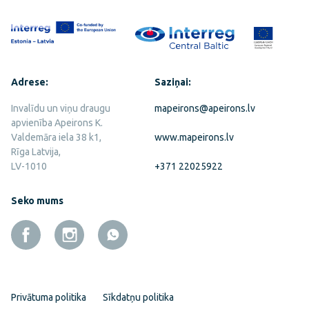
Adrese:
Saziņai:
Invalīdu un viņu draugu
mapeirons@apeirons.lv
apvienība Apeirons K.
Valdemāra iela 38 k1,
www.mapeirons.lv
Rīga Latvija,
LV-1010
+371 22025922
Seko mums
Privātuma politika
Sīkdatņu politika