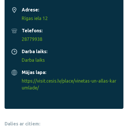
Adrese:
Rīgas iela 12
Telefons:
28779938
Darba laiks:
Darba laiks
Mājas lapa:
https://visit.cesis.lv/place/vinetas-un-allas-kar
umlade/
Dalies ar citiem: