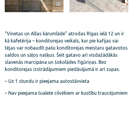
“Vinetas un Allas kārumlāde” atrodas Rīgas ielā 12 un ir
kā kafetērija – konditorejas veikals, kur pie kafijas vai
tējas var nobaudīt pašu konditorejas meistaru gatavotos
saldos un sāļos našķus. Šeit gatavo arī visdažādākās
slavenās marcipāna un šokolādes figūriņas. Bez
konditorejas izstrādājumiem piedāvājumā ir arī zupas.
– Uz 1 stundu ir pieejama autostāvvieta
– Nav pieejama tualete cilvēkiem ar kustību traucējumiem