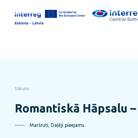
Pāriet
uz
lapas
saturu
Sākums
Romantiskā Hāpsalu – 
Maršruti, Daļēji pieejams