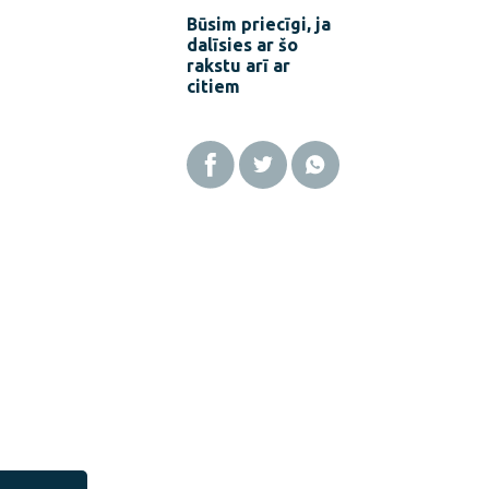
Būsim priecīgi, ja
dalīsies ar šo
rakstu arī ar
citiem