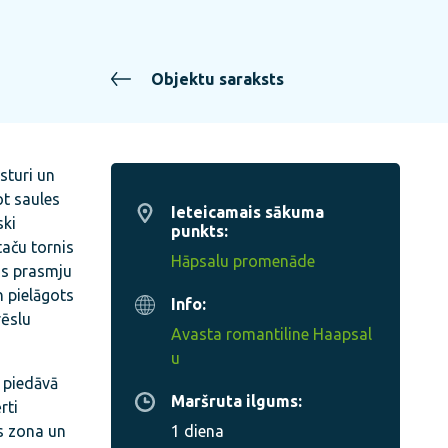
Objektu saraksts
ēsturi un
ot saules
Ieteicamais sākuma
ski
punkts:
taču tornis
Hāpsalu promenāde
as prasmju
n pielāgots
Info:
rēslu
Avasta romantiline Haapsal
u
r piedāvā
Maršruta ilgums:
rti
es zona un
1 diena