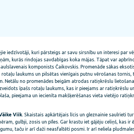
ie iedzīvotāji, kuri pārsteigs ar savu sirsnību un interesi par v
liņām, kurās rindojas savdabīgas koka mājas. Tāpat var apbrīn
 pasaulslavenais komponists Čaikovskis. Promenāde sākas eksoti
rotaļu laukums un pilsētas vienīgais putnu vērošanas tornis, 
iem. Netālu no promenādes beigām atrodas ratiņkrēslu lietošan
izveidots īpašs rotaļu laukums, kas ir pieejams ar ratiņkrēslu u
aša, pieejama un iecienīta makšķerēšanas vieta vietējo ratiņk
Väike Viik
. Skaistais apkārtējais līcis un gleznainie saulrieti tu
ram, gulbji, zosis un pīles. Gar krastu iet gājēju celiņš, kas ir ē
gumu, taču ir arī daži neasfaltēti posmi. Ir arī neliela pludmal