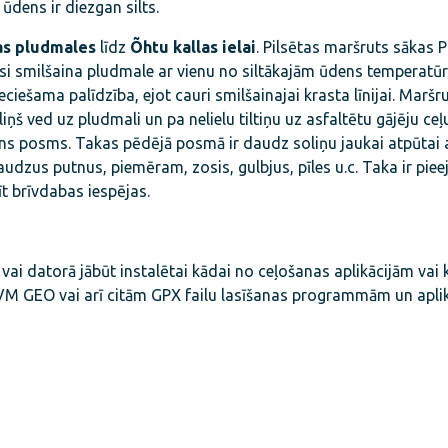
 ūdens ir diezgan silts.
as pludmales
līdz
Õhtu kallas ielai
. Pilsētas maršruts sākas 
usi smilšaina pludmale ar vienu no siltākajām ūdens temperatū
ieciešama palīdzība, ejot cauri smilšainajai krasta līnijai. Marš
ņš ved uz pludmali un pa nelielu tiltiņu uz asfaltētu gājēju ceļ
dzens posms. Takas pēdējā posmā ir daudz soliņu jaukai atpūtai 
daudzus putnus, piemēram, zosis, gulbjus, pīles u.c. Taka ir pie
īt brīvdabas iespējas.
 vai datorā jābūt instalētai kādai no ceļošanas aplikācijām vai
VM GEO vai arī citām GPX failu lasīšanas programmām un aplik