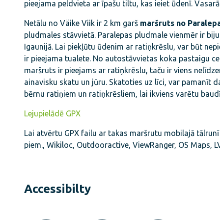
pieejama peldvieta ar īpašu tiltu, kas ieiet ūdenī. Vasarā
Netālu no Väike Viik ir 2 km garš
maršruts no Paralep
pludmales stāvvietā. Paralepas pludmale vienmēr ir bij
Igaunijā. Lai piekļūtu ūdenim ar ratiņkrēslu, var būt nep
ir pieejama tualete. No autostāvvietas koka pastaigu celi
maršruts ir pieejams ar ratiņkrēslu, taču ir viens nelī
ainavisku skatu un jūru. Skatoties uz līci, var pamanīt 
bērnu ratiņiem un ratiņkrēsliem, lai ikviens varētu baud
Lejupielādē GPX
Lai atvērtu GPX failu ar takas maršrutu mobilajā tālrunī
piem., Wikiloc, Outdooractive, ViewRanger, OS Maps, L
Accessibilty