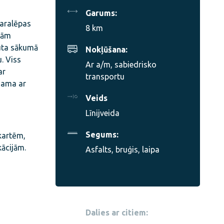
Garums:
Paralēpas
8 km
rām
ruta sākumā
Nokļūšana:
u. Viss
Ar a/m, sabiedrisko
ar
transportu
ejama ar
Veids
Līnijveida
Segums:
 kartēm,
ācijām.
Asfalts, bruģis, laipa
Dalies ar citiem: