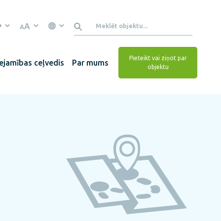
A
A
Pieteikt vai ziņot par
ejamības ceļvedis
Par mums
objektu