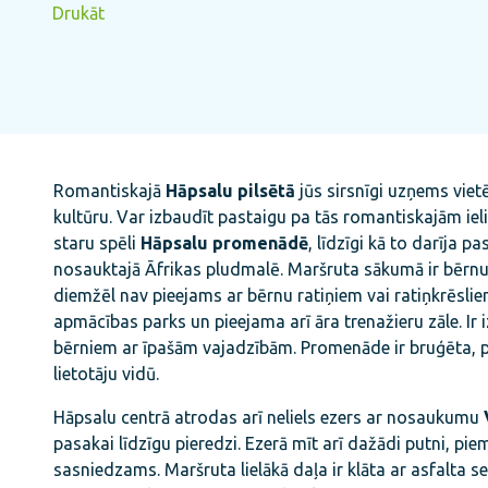
Drukāt
Romantiskajā
Hāpsalu pilsētā
jūs sirsnīgi uzņems vietēj
kultūru. Var izbaudīt pastaigu pa tās romantiskajām ie
staru spēli
Hāpsalu promenādē
, līdzīgi kā to darīja
nosauktajā Āfrikas pludmalē. Maršruta sākumā ir bērnu 
diemžēl nav pieejams ar bērnu ratiņiem vai ratiņkrēsl
apmācības parks un pieejama arī āra trenažieru zāle. Ir 
bērniem ar īpašām vajadzībām. Promenāde ir bruģēta, pl
lietotāju vidū.
Hāpsalu centrā atrodas arī neliels ezers ar nosaukumu
pasakai līdzīgu pieredzi. Ezerā mīt arī dažādi putni, piemē
sasniedzams. Maršruta lielākā daļa ir klāta ar asfalta se