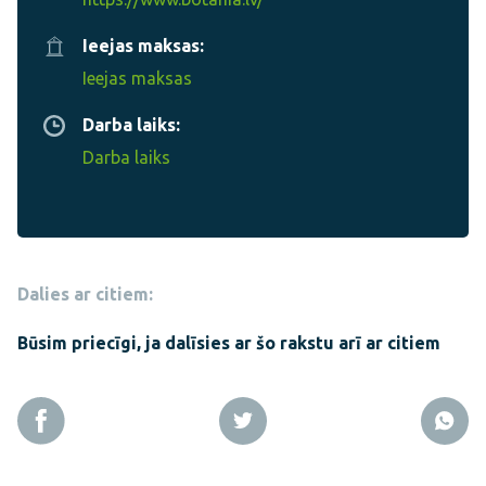
Ieejas maksas:
Ieejas maksas
Darba laiks:
Darba laiks
Dalies ar citiem:
Būsim priecīgi, ja dalīsies ar šo rakstu arī ar citiem