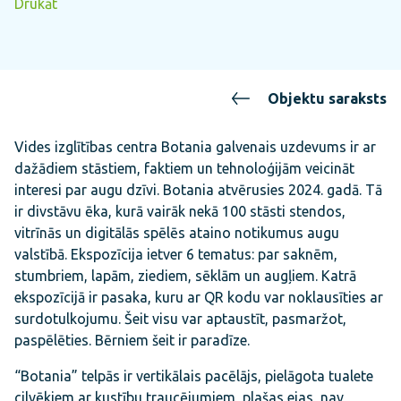
Drukāt
Objektu saraksts
Vides izglītības centra Botania galvenais uzdevums ir ar
dažādiem stāstiem, faktiem un tehnoloģijām veicināt
interesi par augu dzīvi. Botania atvērusies 2024. gadā. Tā
ir divstāvu ēka, kurā vairāk nekā 100 stāsti stendos,
vitrīnās un digitālās spēlēs ataino notikumus augu
valstībā. Ekspozīcija ietver 6 tematus: par saknēm,
stumbriem, lapām, ziediem, sēklām un augļiem. Katrā
ekspozīcijā ir pasaka, kuru ar QR kodu var noklausīties ar
surdotulkojumu. Šeit visu var aptaustīt, pasmaržot,
paspēlēties. Bērniem šeit ir paradīze.
“Botania” telpās ir vertikālais pacēlājs, pielāgota tualete
cilvēkiem ar kustību traucējumiem, plašas ejas, nav