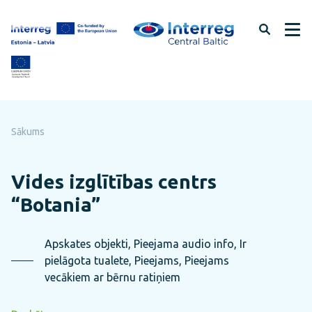
Pāriet
uz
lapas
saturu
Sākums
Vides izglītības centrs
“Botania”
Apskates objekti, Pieejama audio info, Ir
pielāgota tualete, Pieejams, Pieejams
vecākiem ar bērnu ratiņiem