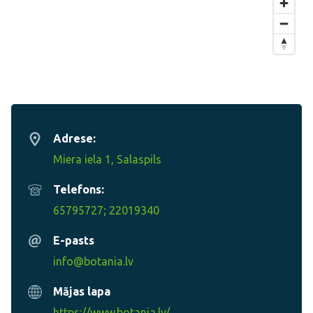
Adrese:
Miera iela 1, Salaspils
Telefons:
65795727; 22019340
E-pasts
info@botania.lv
Mājas lapa
https://www.botania.lv/