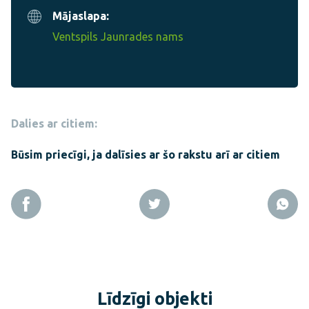
Mājaslapa:
Ventspils Jaunrades nams
Dalies ar citiem:
Būsim priecīgi, ja dalīsies ar šo rakstu arī ar citiem
Līdzīgi objekti