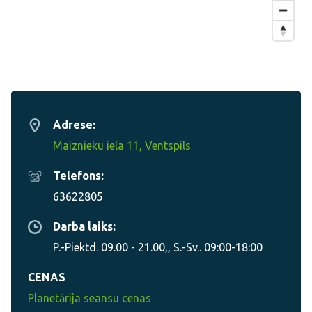
Adrese:
Maiznieku iela 11, Ventspils
Telefons:
63622805
Darba laiks:
P.-Piektd. 09.00 - 21.00,, S.-Sv.. 09:00-18:00
CENAS
Planetārija seansu cenas