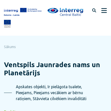
Pāriet
uz
lapas
saturu
Sākums
Ventspils Jaunrades nams un
Planetārijs
Apskates objekti, Ir pielāgota tualete,
Pieejams, Pieejams vecākiem ar bērnu
ratiņiem, Stāvvieta cilvēkiem invaliditāti