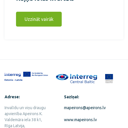
Uzzināt vairāk
Adrese:
Saziņai:
Invalīdu un viņu draugu
mapeirons@apeirons.lv
apvienība Apeirons K.
Valdemāra iela 38 k1,
www.mapeirons.lv
Rīga Latvija,