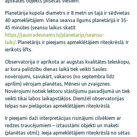
apskates objekts pilsētas viesiem.
Planetārija kupola diametrs ir 8 metri un tajā ir sēdvietas
40 apmeklētājiem. Viena seansa ilgums planetārijā ir 35-
45 minūtes (seansu laikus skatīt
https://jaunradesnams.lv/planetarijs/seansu-
laiki/
. Planetārijs ir pieejams apmeklētājiem riteņkrēslā. Ir
ierīkots lifts.
Observatorija ir aprīkota ar augstas kvalitātes teleskopu,
ar kura palīdzību dienas laikā tiek veikti Saules
novērojumi, savukārt, vakaros (no septembra līdz
aprīlim) vērojam planētas, Mēnesi un zvaigznes.
Novērojumi notiek lektoru stāstījumu pavadījumā un tiek
veikti tikai labos laikapstākļos. Diemžēl observatorijas
telpas nav pielāgotas apmeklētājiem riteņkrēslā.
Ir pieejami daži interpretācijas risinājumi cilvēkiem ar
redzes traucējumiem – iztaustāmi objekti un maketi
(planētas utml.). Ieeja apmeklētājiem riteņkrēslā no sētas