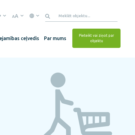
A
A
Pieteikt vai ziņot par
ejamības ceļvedis
Par mums
objektu