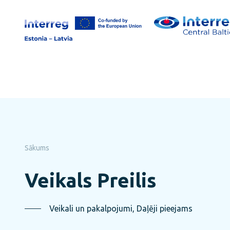
Pāriet
uz
lapas
saturu
Sākums
Veikals Preilis
Veikali un pakalpojumi, Daļēji pieejams