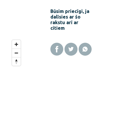
Būsim priecīgi, ja
dalīsies ar šo
rakstu arī ar
citiem