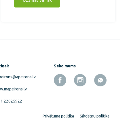
Uzzināt vairāk
iņai:
Seko mums
eirons@apeirons.lv
.mapeirons.lv
71 22025922
Privātuma politika
Sīkdatņu politika