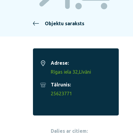
Objektu saraksts
Adrese:
Rīgas iela 32,Līvāni
Tālrunis:
25623771
Dalies ar citiem: