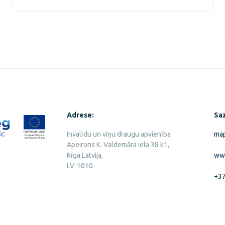
Adrese:
Saz
Invalīdu un viņu draugu apvienība
map
Apeirons K. Valdemāra iela 38 k1,
Rīga Latvija,
www
LV-1010
+3