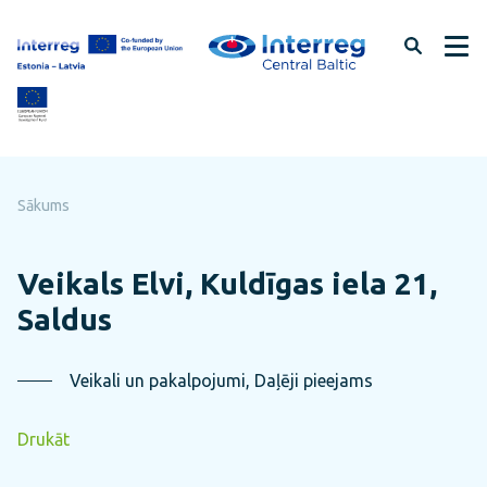
Pāriet
uz
lapas
saturu
Sākums
Veikals Elvi, Kuldīgas iela 21,
Saldus
Veikali un pakalpojumi, Daļēji pieejams
Drukāt