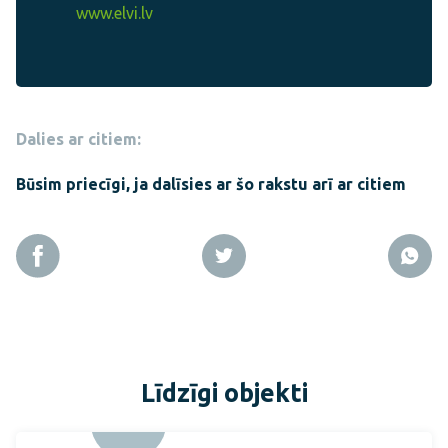
www.elvi.lv
Dalies ar citiem:
Būsim priecīgi, ja dalīsies ar šo rakstu arī ar citiem
Līdzīgi objekti