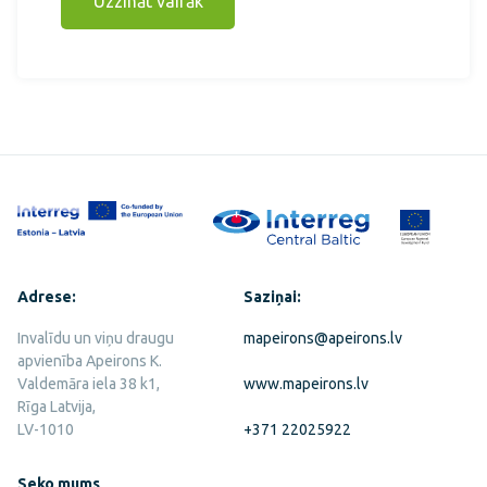
Uzzināt vairāk
Adrese:
Saziņai:
Invalīdu un viņu draugu
mapeirons@apeirons.lv
apvienība Apeirons K.
Valdemāra iela 38 k1,
www.mapeirons.lv
Rīga Latvija,
LV-1010
+371 22025922
Seko mums