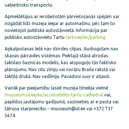
sabiedrisko transportu.
Apmeklētājus ar ierobežotām pārvietošanās spējām var
nogādāt līdz muzeja ieejai ar automašīnu, pēc tam to
novietojot publiskā autostāvvietā. Informācija par
publisko autostāvvietu Tartu
tartu.ee/en/parking.
Apkalpošanas letē nav dzirdes cilpas. Audiogidam nav
skaņas pārraides sistēmas. Piektajā stāvā atrodas
taktilais baznīcas modelis, kas atspoguļo tās faktisko
plānojumu. Nav citu zīmju vai norāžu Braila rakstā vai
taktilā drukā. Nav vadlīniju. Pavadoņi suņi ir atļauti.
Vairāk par pieejamību lasiet muzeja tīmekļa vietnē
muuseum.ut.ee/en/accessibility-tartu-cathedral
vai,
papildus jautājumu gadījumā, sazinieties ar e-pasta vai
tālruņa starpniecību – muuseum@ut.ee vai +372 737
5674.