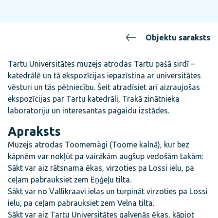
Objektu saraksts
Tartu Universitātes muzejs atrodas Tartu pašā sirdī –
katedrālē un tā ekspozīcijas iepazīstina ar universitātes
vēsturi un tās pētniecību. Šeit atradīsiet arī aizraujošas
ekspozīcijas par Tartu katedrāli, Trakā zinātnieka
laboratoriju un interesantas pagaidu izstādes.
Apraksts
Muzejs atrodas Toomemägi (Toome kalnā), kur bez
kāpnēm var nokļūt pa vairākām augšup vedošām takām:
Sākt var aiz rātsnama ēkas, virzoties pa Lossi ielu, pa
ceļam pabrauksiet zem Eņģeļu tilta.
Sākt var no Vallikraavi ielas un turpināt virzoties pa Lossi
ielu, pa ceļam pabrauksiet zem Velna tilta.
Sākt var aiz Tartu Universitātes galvenās ēkas, kāpjot