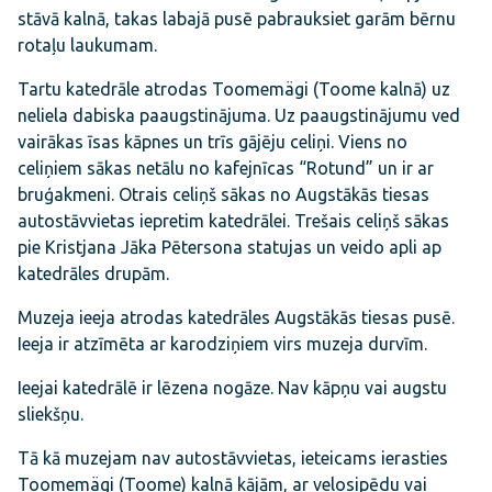
stāvā kalnā, takas labajā pusē pabrauksiet garām bērnu
rotaļu laukumam.
Tartu katedrāle atrodas Toomemägi (Toome kalnā) uz
neliela dabiska paaugstinājuma. Uz paaugstinājumu ved
vairākas īsas kāpnes un trīs gājēju celiņi. Viens no
celiņiem sākas netālu no kafejnīcas “Rotund” un ir ar
bruģakmeni. Otrais celiņš sākas no Augstākās tiesas
autostāvvietas iepretim katedrālei. Trešais celiņš sākas
pie Kristjana Jāka Pētersona statujas un veido apli ap
katedrāles drupām.
Muzeja ieeja atrodas katedrāles Augstākās tiesas pusē.
Ieeja ir atzīmēta ar karodziņiem virs muzeja durvīm.
Ieejai katedrālē ir lēzena nogāze. Nav kāpņu vai augstu
sliekšņu.
Tā kā muzejam nav autostāvvietas, ieteicams ierasties
Toomemägi (Toome) kalnā kājām, ar velosipēdu vai