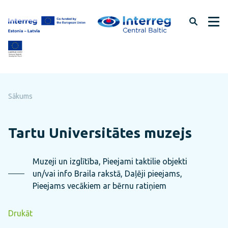
Pāriet
uz
lapas
saturu
Sākums
Tartu Universitātes muzejs
Muzeji un izglītība, Pieejami taktilie objekti
un/vai info Braila rakstā, Daļēji pieejams,
Pieejams vecākiem ar bērnu ratiņiem
Drukāt