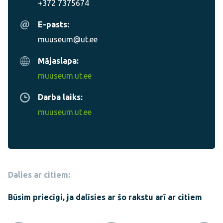
+372 7375674
E-pasts:
muuseum@ut.ee
Mājaslapa:
muuseum.ut.ee
Darba laiks:
muuseum.ut.ee
Dalies ar citiem:
Būsim priecīgi, ja dalīsies ar šo rakstu arī ar citiem