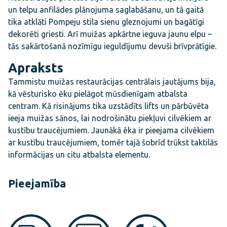
un telpu anfilādes plānojuma saglabāšanu, un tā gaitā
tika atklāti Pompeju stila sienu gleznojumi un bagātīgi
dekorēti griesti. Arī muižas apkārtne ieguva jaunu elpu –
tās sakārtošanā nozīmīgu ieguldījumu devuši brīvprātīgie.
Apraksts
Tammistu muižas restaurācijas centrālais jautājums bija,
kā vēsturisko ēku pielāgot mūsdienīgam atbalsta
centram. Kā risinājums tika uzstādīts lifts un pārbūvēta
ieeja muižas sānos, lai nodrošinātu piekļuvi cilvēkiem ar
kustību traucējumiem. Jaunākā ēka ir pieejama cilvēkiem
ar kustību traucējumiem, tomēr tajā šobrīd trūkst taktilās
informācijas un citu atbalsta elementu.
Pieejamība