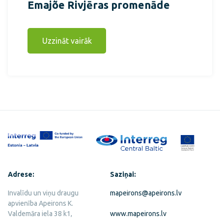
Emajõe Rivjēras promenāde
Uzzināt vairāk
Adrese:
Saziņai:
Invalīdu un viņu draugu
mapeirons@apeirons.lv
apvienība Apeirons K.
Valdemāra iela 38 k1,
www.mapeirons.lv