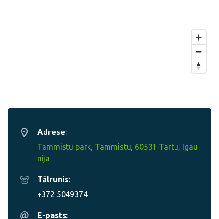
Adrese:
Tammistu park, Tammistu, 60531 Tartu, Igau
nija
Tālrunis:
+372 5049374
E-pasts: