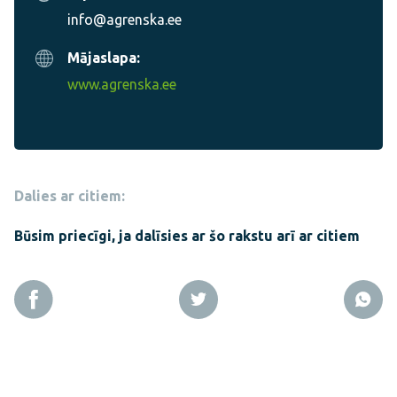
info@agrenska.ee
Mājaslapa:
www.agrenska.ee
Dalies ar citiem:
Būsim priecīgi, ja dalīsies ar šo rakstu arī ar citiem