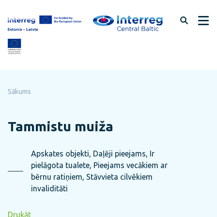
Pāriet
uz
lapas
saturu
Sākums
Tammistu muiža
Apskates objekti, Daļēji pieejams, Ir
pielāgota tualete, Pieejams vecākiem ar
bērnu ratiņiem, Stāvvieta cilvēkiem
invaliditāti
Drukāt