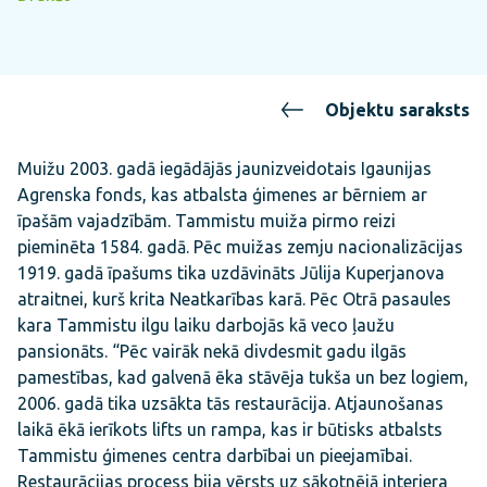
Objektu saraksts
Muižu 2003. gadā iegādājās jaunizveidotais Igaunijas
Agrenska fonds, kas atbalsta ģimenes ar bērniem ar
īpašām vajadzībām. Tammistu muiža pirmo reizi
pieminēta 1584. gadā. Pēc muižas zemju nacionalizācijas
1919. gadā īpašums tika uzdāvināts Jūlija Kuperjanova
atraitnei, kurš krita Neatkarības karā. Pēc Otrā pasaules
kara Tammistu ilgu laiku darbojās kā veco ļaužu
pansionāts. “Pēc vairāk nekā divdesmit gadu ilgās
pamestības, kad galvenā ēka stāvēja tukša un bez logiem,
2006. gadā tika uzsākta tās restaurācija. Atjaunošanas
laikā ēkā ierīkots lifts un rampa, kas ir būtisks atbalsts
Tammistu ģimenes centra darbībai un pieejamībai.
Restaurācijas process bija vērsts uz sākotnējā interjera