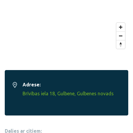
Adrese:
Brīvības iela 18, Gulbene, Gulbenes novads
Dalies ar citiem: