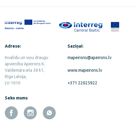
Adrese:
Saziņai:
Invalīdu un viņu draugu
mapeirons@apeirons.lv
apvienība Apeirons K.
Valdemāra iela 38 k1,
www.mapeirons.lv
Rīga Latvija,
LV-1010
+371 22025922
Seko mums