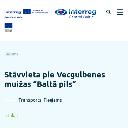
Pāriet
uz
lapas
saturu
Sākums
Stāvvieta pie Vecgulbenes
muižas “Baltā pils”
Transports, Pieejams
Drukāt