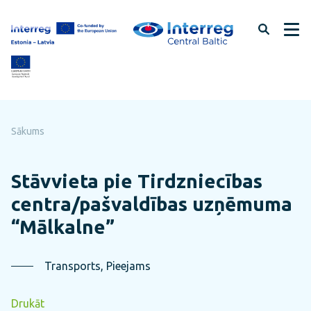
Pāriet
uz
lapas
saturu
Sākums
Stāvvieta pie Tirdzniecības
centra/pašvaldības uzņēmuma
“Mālkalne”
Transports, Pieejams
Drukāt