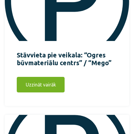
Stāvvieta pie veikala: “Ogres
būvmateriālu centrs” / “Mego”
Uzzināt vairāk