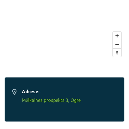
Adrese:
Mālkalnes prospekts 3, Ogre