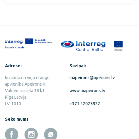
Adrese:
Saziņai:
Invalīdu un viņu draugu
mapeirons@apeirons.lv
apvienība Apeirons K.
Valdemāra iela 38 k1,
www.mapeirons.lv
Rīga Latvija,
LV-1010
+371 22025922
Seko mums