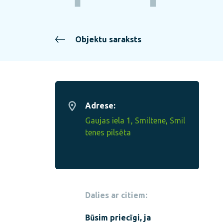
Objektu saraksts
Adrese:
Gaujas iela 1, Smiltene, Smil
tenes pilsēta
Dalies ar citiem:
Būsim priecīgi, ja