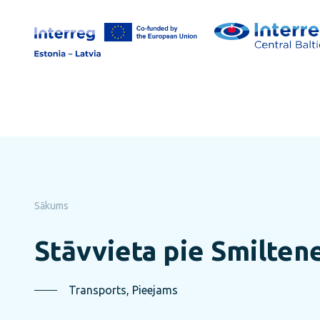
Pāriet
uz
lapas
saturu
Sākums
Stāvvieta pie Smiltene
Transports, Pieejams