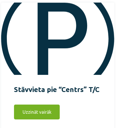
Stāvvieta pie “Centrs” T/C
Uzzināt vairāk