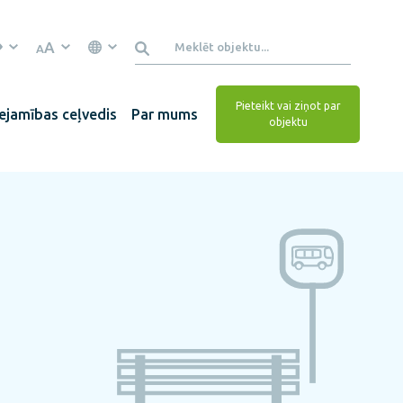
A
A
Pieteikt vai ziņot par
ejamības ceļvedis
Par mums
objektu