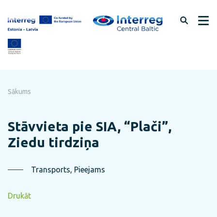
Pāriet
uz
lapas
saturu
Sākums
Stāvvieta pie SIA, “Plači”,
Ziedu tirdziņa
Transports, Pieejams
Drukāt