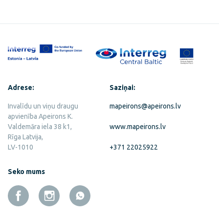
Adrese:
Saziņai:
Invalīdu un viņu draugu
mapeirons@apeirons.lv
apvienība Apeirons K.
Valdemāra iela 38 k1,
www.mapeirons.lv
Rīga Latvija,
LV-1010
+371 22025922
Seko mums