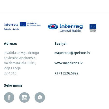
Adrese:
Saziņai:
Invalīdu un viņu draugu
mapeirons@apeirons.lv
apvienība Apeirons K.
Valdemāra iela 38 k1,
www.mapeirons.lv
Rīga Latvija,
LV-1010
+371 22025922
Seko mums