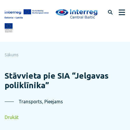
Pāriet
uz
lapas
saturu
Sākums
Stāvvieta pie SIA “Jelgavas
poliklīnika”
Transports, Pieejams
Drukāt