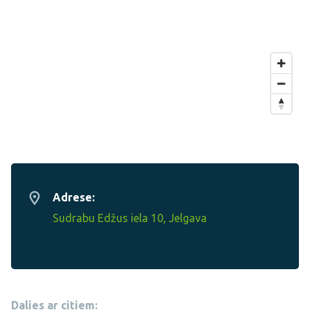
Adrese:
Sudrabu Edžus iela 10, Jelgava
Dalies ar citiem: