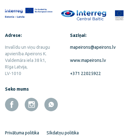
Adrese:
Saziņai:
Invalīdu un viņu draugu
mapeirons@apeirons.lv
apvienība Apeirons K.
Valdemāra iela 38 k1,
www.mapeirons.lv
Rīga Latvija,
LV-1010
+371 22025922
Seko mums
Privātuma politika
Sīkdatņu politika