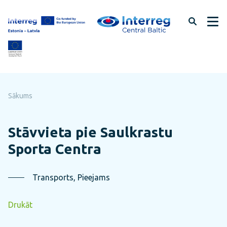
Pāriet
uz
lapas
saturu
Sākums
Stāvvieta pie Saulkrastu
Sporta Centra
Transports, Pieejams
Drukāt