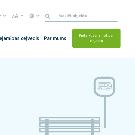
A
A
Pieteikt vai ziņot par
ejamības ceļvedis
Par mums
objektu