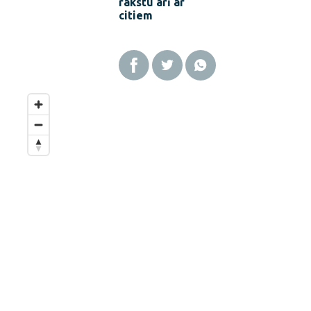
rakstu arī ar
citiem