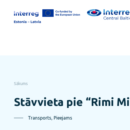
Pāriet
uz
lapas
saturu
Sākums
Stāvvieta pie “Rimi Mi
Transports, Pieejams