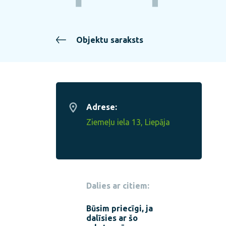
Objektu saraksts
Adrese:
Ziemeļu iela 13, Liepāja
Dalies ar citiem:
Būsim priecīgi, ja
dalīsies ar šo