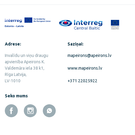
Adrese:
Saziņai:
Invalīdu un viņu draugu
mapeirons@apeirons.lv
apvienība Apeirons K.
Valdemāra iela 38 k1,
www.mapeirons.lv
Rīga Latvija,
LV-1010
+371 22025922
Seko mums