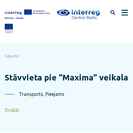
Pāriet
uz
lapas
saturu
Sākums
Stāvvieta pie “Maxima” veikala
Transports, Pieejams
Drukāt