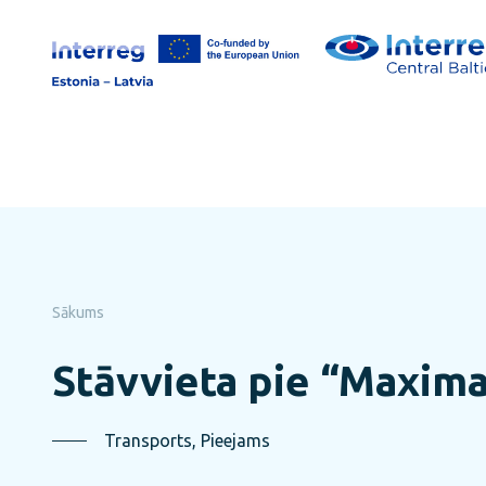
Pāriet
uz
lapas
saturu
Sākums
Stāvvieta pie “Maxima
Transports, Pieejams