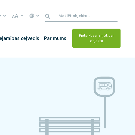
A
A
Pieteikt vai ziņot par
ejamības ceļvedis
Par mums
objektu