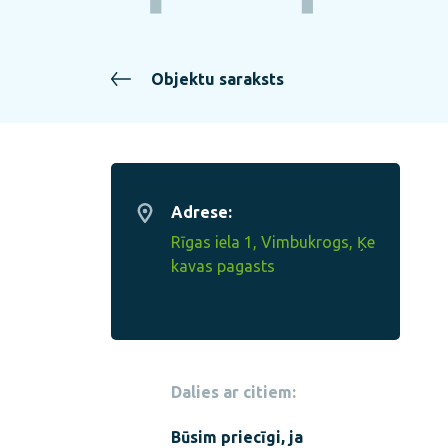
Objektu saraksts
Adrese:
Rīgas iela 1, Vimbukrogs, Ķe
kavas pagasts
Dalies ar citiem:
Būsim priecīgi, ja