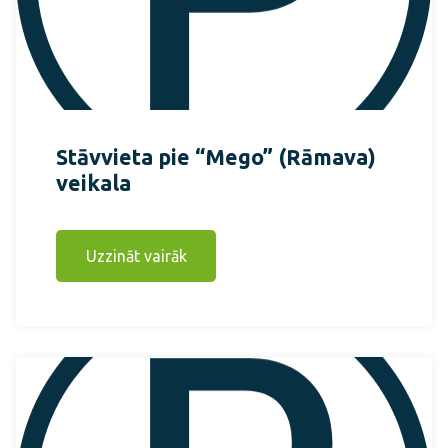
Stāvvieta pie “Mego” (Rāmava)
veikala
Uzzināt vairāk