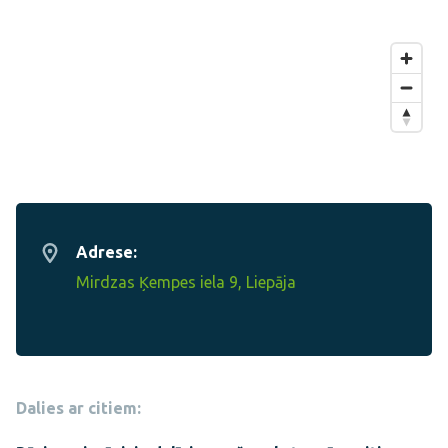
Adrese:
Mirdzas Ķempes iela 9, Liepāja
Dalies ar citiem: