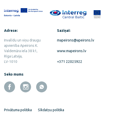
Adrese:
Saziņai:
Invalīdu un viņu draugu
mapeirons@apeirons.lv
apvienība Apeirons K.
Valdemāra iela 38 k1,
www.mapeirons.lv
Rīga Latvija,
LV-1010
+371 22025922
Seko mums
Privātuma politika
Sīkdatņu politika