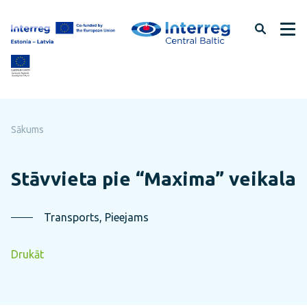
Pāriet
uz
lapas
saturu
Sākums
Stāvvieta pie “Maxima” veikala
Transports, Pieejams
Drukāt