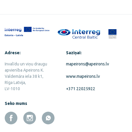
Adrese:
Saziņai:
Invalīdu un viņu draugu
mapeirons@apeirons.lv
apvienība Apeirons K.
Valdemāra iela 38 k1,
www.mapeirons.lv
Rīga Latvija,
LV-1010
+371 22025922
Seko mums