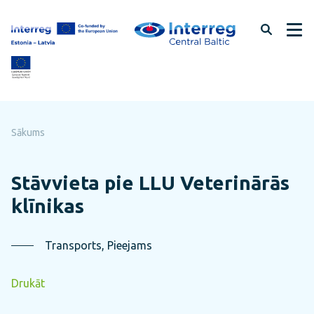
Pāriet
uz
lapas
saturu
Sākums
Stāvvieta pie LLU Veterinārās
klīnikas
Transports, Pieejams
Drukāt