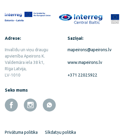
Adrese:
Saziņai:
Invalīdu un viņu draugu
mapeirons@apeirons.lv
apvienība Apeirons K.
Valdemāra iela 38 k1,
www.mapeirons.lv
Rīga Latvija,
LV-1010
+371 22025922
Seko mums
Privātuma politika
Sīkdatņu politika