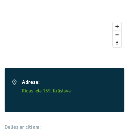
Adrese:
Rīgas iela 159, Krāslava
Dalies ar citiem: