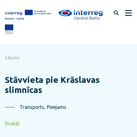
Pāriet
uz
lapas
saturu
Sākums
Stāvvieta pie Krāslavas
slimnīcas
Transports, Pieejams
Drukāt