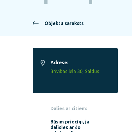
Objektu saraksts
Adrese:
Brīvības iela 30, Saldus
Dalies ar citiem:
Būsim priecīgi, ja
dalīsies ar šo