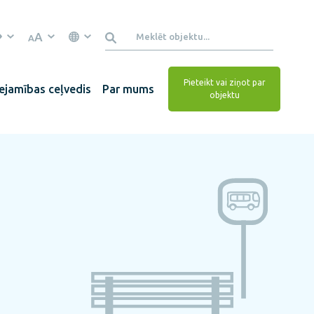
A
A
Pieteikt vai ziņot par
ejamības ceļvedis
Par mums
objektu