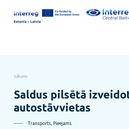
Pāriet
uz
lapas
saturu
Sākums
Saldus pilsētā izveido
autostāvvietas
Transports, Pieejams