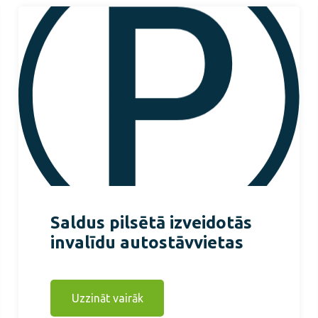
Saldus pilsētā izveidotās
invalīdu autostāvvietas
Uzzināt vairāk