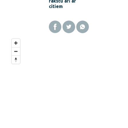
rakstu arī ar
citiem