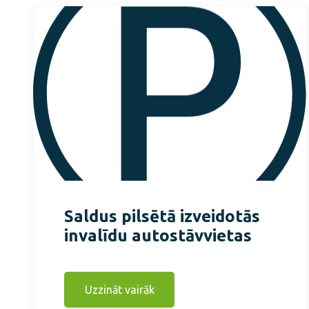
Saldus pilsētā izveidotās
invalīdu autostāvvietas
Uzzināt vairāk