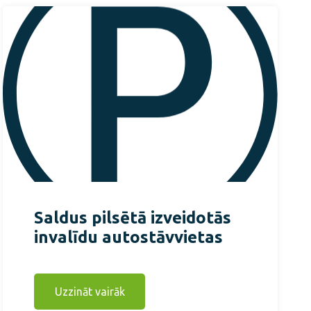
Saldus pilsētā izveidotās
invalīdu autostāvvietas
Uzzināt vairāk