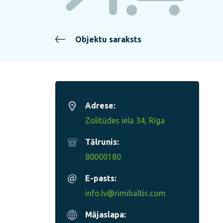
Objektu saraksts
Adrese:
Zolitūdes iela 34, Rīga
Tālrunis:
80000180
E-pasts:
info.lv@rimibaltic.com
Mājaslapa: