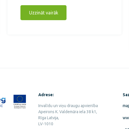
Uzzināt vairāk
Adrese:
Saz
Invalīdu un viņu draugu apvienība
map
Apeirons K. Valdemāra iela 38 k1,
Rīga Latvija,
www
LV-1010