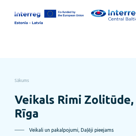
Pāriet
uz
lapas
saturu
Sākums
Veikals Rimi Zolitūde, 
Rīga
Veikali un pakalpojumi, Daļēji pieejams