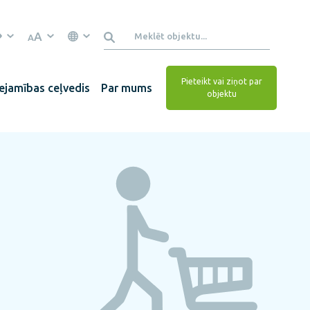
A
A
Pieteikt vai ziņot par
ejamības ceļvedis
Par mums
objektu