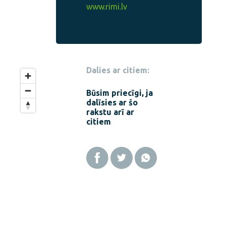
www.rimi.lv
Dalies ar citiem:
Būsim priecīgi, ja
dalīsies ar šo
rakstu arī ar
citiem