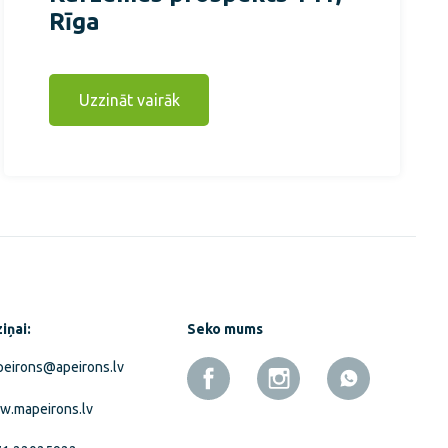
Rīga
Uzzināt vairāk
iņai:
Seko mums
eirons@apeirons.lv
.mapeirons.lv