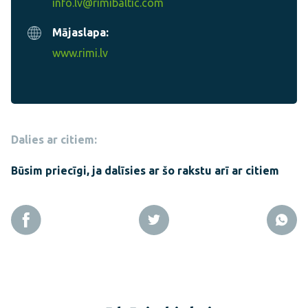
info.lv@rimibaltic.com
Mājaslapa:
www.rimi.lv
Dalies ar citiem:
Būsim priecīgi, ja dalīsies ar šo rakstu arī ar citiem