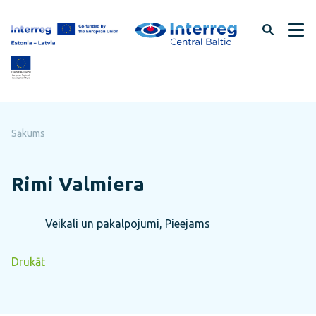
Pāriet
uz
lapas
saturu
Sākums
Rimi Valmiera
Veikali un pakalpojumi, Pieejams
Drukāt