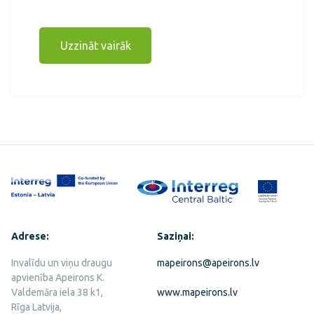
Uzzināt vairāk
Adrese:
Saziņai:
Invalīdu un viņu draugu
mapeirons@apeirons.lv
apvienība Apeirons K.
Valdemāra iela 38 k1,
www.mapeirons.lv
Rīga Latvija,