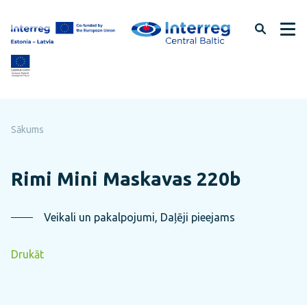
Pāriet
uz
lapas
saturu
Sākums
Rimi Mini Maskavas 220b
Veikali un pakalpojumi, Daļēji pieejams
Drukāt