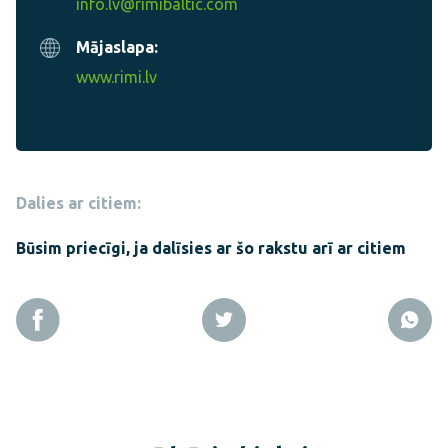
info.lv@rimibaltic.com
Mājaslapa:
www.rimi.lv
Dalies ar citiem:
Būsim priecīgi, ja dalīsies ar šo rakstu arī ar citiem