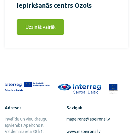
Iepirkšanās centrs Ozols
Uzzināt vairāk
Adrese:
Saziņai:
Invalīdu un viņu draugu
mapeirons@apeirons.lv
apvienība Apeirons K.
Valdemāra iela 38 k1,
www.mapeirons.lv