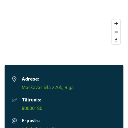
Adrese:
Maskavas iela 220b, Rīga
Tālrunis:
80000180
E-pasts: