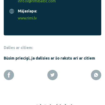
info.lv@rimibaltic.com
Mājaslapa:
www.rimi.lv
Dalies ar citiem:
Būsim priecīgi, ja dalīsies ar šo rakstu arī ar citiem