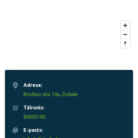
Adrese:
Brīvības iela 10a, Dobele
Tālrunis:
80000180
E-pasts: