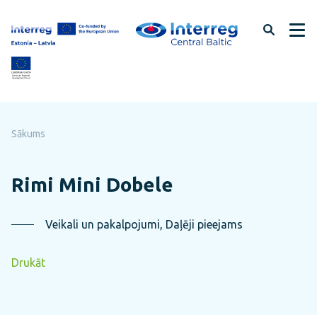
Pāriet
uz
lapas
saturu
Sākums
Rimi Mini Dobele
Veikali un pakalpojumi, Daļēji pieejams
Drukāt