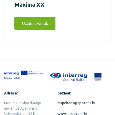
Maxima XX
Uzzināt vairāk
Adrese:
Saziņai:
Invalīdu un viņu draugu
mapeirons@apeirons.lv
apvienība Apeirons K.
Valdemāra iela 38 k1,
www.mapeirons.lv