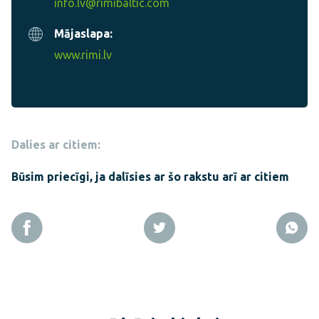
info.lv@rimibaltic.com
Mājaslapa:
www.rimi.lv
Dalies ar citiem:
Būsim priecīgi, ja dalīsies ar šo rakstu arī ar citiem