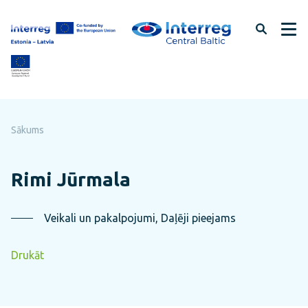
Pāriet
uz
lapas
saturu
Sākums
Rimi Jūrmala
Veikali un pakalpojumi, Daļēji pieejams
Drukāt