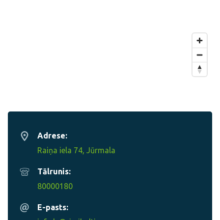
Adrese:
Raiņa iela 74, Jūrmala
Tālrunis:
80000180
E-pasts: