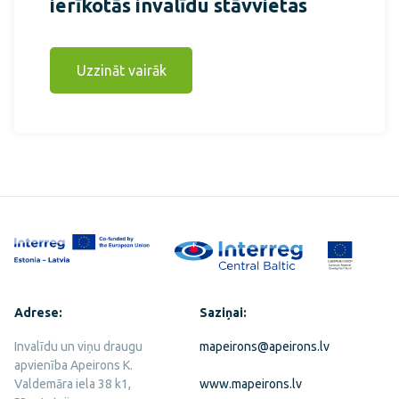
ierīkotās invalīdu stāvvietas
Uzzināt vairāk
Adrese:
Saziņai:
Invalīdu un viņu draugu
mapeirons@apeirons.lv
apvienība Apeirons K.
Valdemāra iela 38 k1,
www.mapeirons.lv