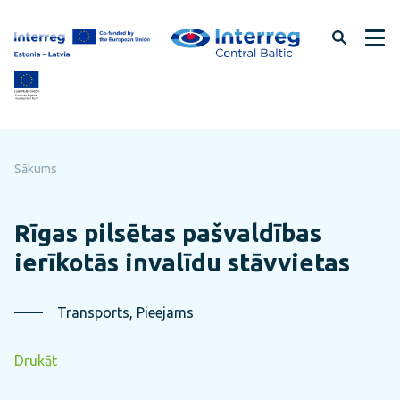
Pāriet
uz
lapas
saturu
Sākums
Rīgas pilsētas pašvaldības
ierīkotās invalīdu stāvvietas
Transports, Pieejams
Drukāt