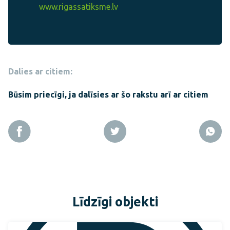
www.rigassatiksme.lv
Dalies ar citiem:
Būsim priecīgi, ja dalīsies ar šo rakstu arī ar citiem
Līdzīgi objekti