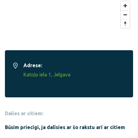
Adrese:
Katoļu iela 1, Jelgava
Dalies ar citiem:
Būsim priecīgi, ja dalīsies ar šo rakstu arī ar citiem