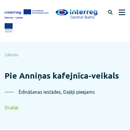
Pāriet
uz
lapas
saturu
Sākums
Pie Anniņas kafejnīca-veikals
Ēdināšanas iestādes, Daļēji pieejams
Drukāt