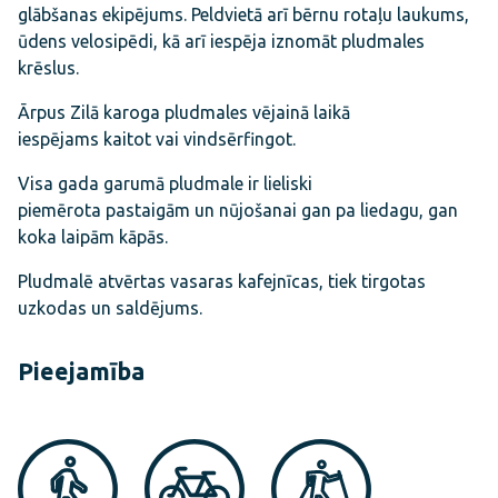
glābšanas ekipējums. Peldvietā arī bērnu rotaļu laukums,
ūdens velosipēdi, kā arī iespēja iznomāt pludmales
krēslus.
Ārpus Zilā karoga pludmales vējainā laikā
iespējams kaitot vai vindsērfingot.
Visa gada garumā pludmale ir lieliski
piemērota pastaigām un nūjošanai gan pa liedagu, gan
koka laipām kāpās.
Pludmalē atvērtas vasaras kafejnīcas, tiek tirgotas
uzkodas un saldējums.
Pieejamība