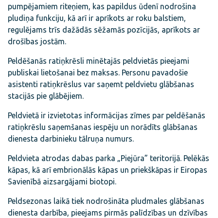
pumpējamiem riteņiem, kas papildus ūdenī nodrošina
pludiņa funkciju, kā arī ir aprīkots ar roku balstiem,
regulējams trīs dažādās sēžamās pozīcijās, aprīkots ar
drošības jostām.
Peldēšanās ratiņkrēsli minētajās peldvietās pieejami
publiskai lietošanai bez maksas. Personu pavadošie
asistenti ratiņkrēslus var saņemt peldvietu glābšanas
stacijās pie glābējiem.
Peldvietā ir izvietotas informācijas zīmes par peldēšanās
ratiņkrēslu saņemšanas iespēju un norādīts glābšanas
dienesta darbinieku tālruņa numurs.
Peldvieta atrodas dabas parka „Piejūra” teritorijā. Pelēkās
kāpas, kā arī embrionālās kāpas un priekškāpas ir Eiropas
Savienībā aizsargājami biotopi.
Peldsezonas laikā tiek nodrošināta pludmales glābšanas
dienesta darbība, pieejams pirmās palīdzības un dzīvības