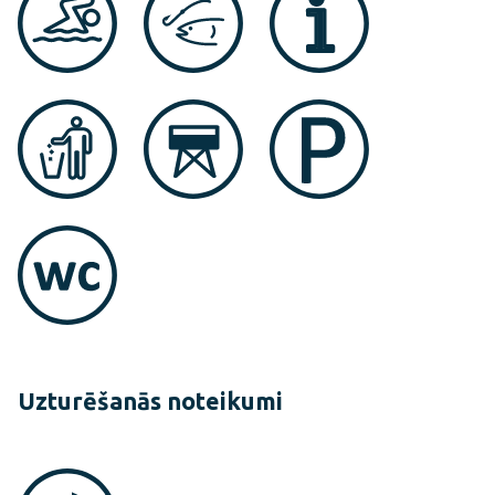
Uzturēšanās noteikumi