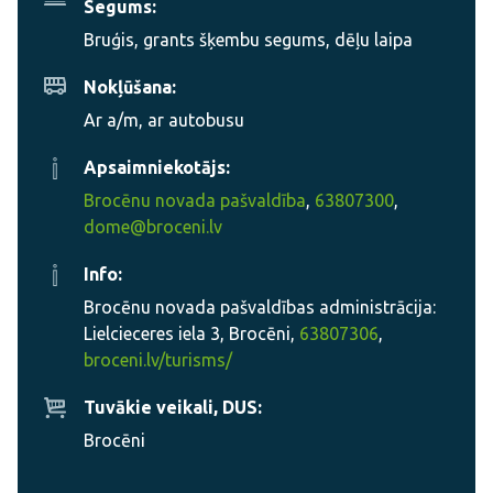
Segums:
Bruģis, grants šķembu segums, dēļu laipa
Nokļūšana:
Ar a/m, ar autobusu
Apsaimniekotājs:
Brocēnu novada pašvaldība
,
63807300
,
dome@broceni.lv
Info:
Brocēnu novada pašvaldības administrācija:
Lielcieceres iela 3, Brocēni,
63807306
,
broceni.lv/turisms/
Tuvākie veikali, DUS:
Brocēni