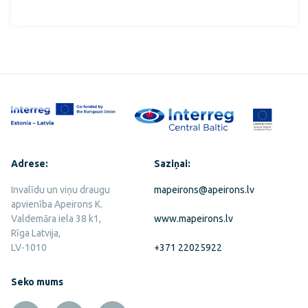
Adrese:
Saziņai:
Invalīdu un viņu draugu
mapeirons@apeirons.lv
apvienība Apeirons K.
Valdemāra iela 38 k1,
www.mapeirons.lv
Rīga Latvija,
LV-1010
+371 22025922
Seko mums