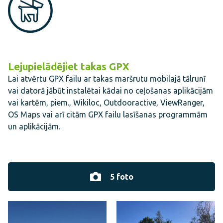
Lejupielādējiet takas GPX
Lai atvērtu GPX failu ar takas maršrutu mobilajā tālrunī
vai datorā jābūt instalētai kādai no ceļošanas aplikācijām
vai kartēm, piem., Wikiloc, Outdooractive, ViewRanger,
OS Maps vai arī citām GPX failu lasīšanas programmām
un aplikācijām.
5 foto