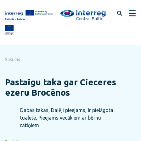
Pāriet
uz
lapas
saturu
Sākums
Pastaigu taka gar Cieceres
ezeru Brocēnos
Dabas takas, Daļēji pieejams, Ir pielāgota
tualete, Pieejams vecākiem ar bērnu
ratiņiem