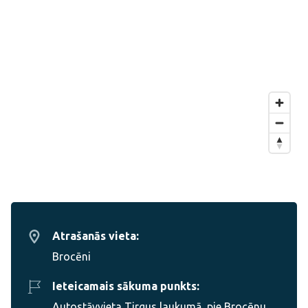
Atrašanās vieta:
Brocēni
Ieteicamais sākuma punkts:
Autostāvvieta Tirgus laukumā, pie Brocēnu