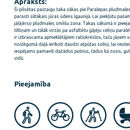
Apraksts:
Šī pilsētas pastaigu taka sākas pie Paralepas pludmales
parasti siltākais jūras ūdens Igaunijā. Lai piekļūtu paš
jāšķērso pludmales smilšu zona. Takas sākumā ir pieeja
tiltiņam un tālāk virzās pa asfaltētu gājēju celiņu para
ir izbraucama apmeklētājiem ratiņkrēslos, taču jāņem v
noslēgumā daļā ierīkoti daudzi atpūtas soliņi, lai nestei
iespējams pamanīt dažādus putnus, tādus kā zosis, gulbju
vidū.
Pieejamība