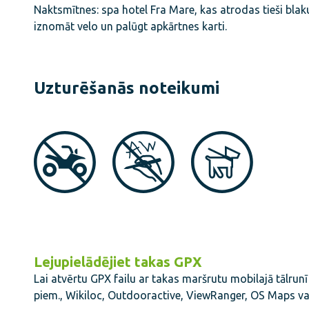
Naktsmītnes: spa hotel Fra Mare, kas atrodas tieši bl
iznomāt velo un palūgt apkārtnes karti.
Uzturēšanās noteikumi
Lejupielādējiet takas GPX
Lai atvērtu GPX failu ar takas maršrutu mobilajā tālrunī
piem., Wikiloc, Outdooractive, ViewRanger, OS Maps va