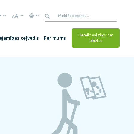
A
A
Pieteikt vai ziņot par
ejamības ceļvedis
Par mums
objektu