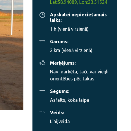
Lat:58.94089, Lon:23.51524
Apskatei nepieciešamais
laiks:
1 h (vienā virzienā)
Garums:
2 km (vienā virzienā)
Marķējums:
Nav marķēta, taču var viegli
orientēties pēc takas
Segums:
Asfalts, koka laipa
Veids:
Līnijveida