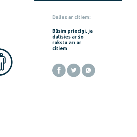
Dalies ar citiem:
Būsim priecīgi, ja
dalīsies ar šo
rakstu arī ar
citiem