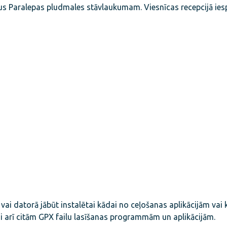
akus Paralepas pludmales stāvlaukumam. Viesnīcas recepcijā ie
 vai datorā jābūt instalētai kādai no ceļošanas aplikācijām vai
i arī citām GPX failu lasīšanas programmām un aplikācijām.