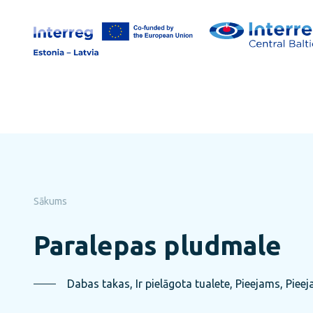
Pāriet
uz
lapas
saturu
Sākums
Paralepas pludmale
Dabas takas, Ir pielāgota tualete, Pieejams, Pie