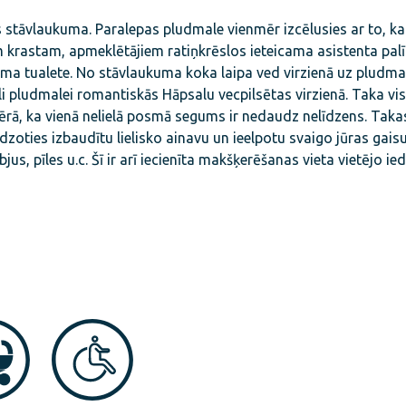
 stāvlaukuma. Paralepas pludmale vienmēr izcēlusies ar to, ka š
am krastam, apmeklētājiem ratiņkrēslos ieteicama asistenta palī
ma tualete. No stāvlaukuma koka laipa ved virzienā uz pludmali
lēli pludmalei romantiskās Hāpsalu vecpilsētas virzienā. Taka v
ērā, ka vienā nelielā posmā segums ir nedaudz nelīdzens. Taka
dzoties izbaudītu lielisko ainavu un ieelpotu svaigo jūras gaisu.
s, pīles u.c. Šī ir arī iecienīta makšķerēšanas vieta vietējo ie