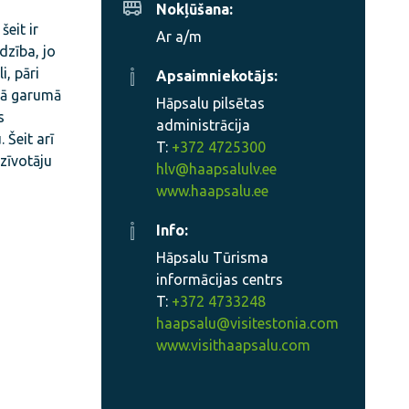
Nokļūšana:
eit ir
Ar a/m
dzība, jo
, pāri
Apsaimniekotājs:
isā garumā
Hāpsalu pilsētas
s
administrācija
 Šeit arī
T:
+372 4725300
dzīvotāju
hlv@haapsalulv.ee
www.haapsalu.ee
Info:
Hāpsalu Tūrisma
informācijas centrs
T:
+372 4733248
haapsalu@visitestonia.com
www.visithaapsalu.com