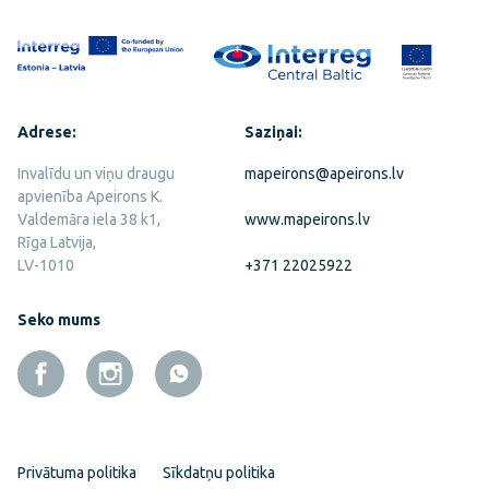
Adrese:
Saziņai:
Invalīdu un viņu draugu
mapeirons@apeirons.lv
apvienība Apeirons K.
Valdemāra iela 38 k1,
www.mapeirons.lv
Rīga Latvija,
LV-1010
+371 22025922
Seko mums
Privātuma politika
Sīkdatņu politika