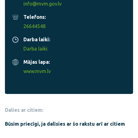
info@mvm.gov.lv
Telefons:
26644548
Darba laiki:
Darba laiki:
Mājas lapa:
www.mvm.lv
Dalies ar citiem:
Būsim priecīgi, ja dalīsies ar šo rakstu arī ar citiem