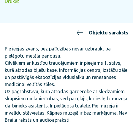
Drukāt
Objektu saraksts
Pie ieejas zvans, bez palīdzības nevar uzbraukt pa
pielāgotu metāla pandusu.
Cilvēkiem ar kustību traucējumiem ir pieejams 1. stāvs,
kurā atrodas biļešu kase, informācijas centrs, izstāžu zāle
un pastāvīgās ekspozīcijas viduslaiku un renesanses
medicīnai veltītās zāles.
Uz pagrabstāvu, kurā atrodas garderobe ar slēdzamiem
skapīšiem un labierīcības, ved pacēlājs, ko ieslēdz muzeja
darbinieks asistents. Ir pielāgota tualete. Pie muzeja ir
invalīdu stāvvietas. Kāpnes muzejā ir bez marķējuma. Nav
Braila raksts un audioapraksti.