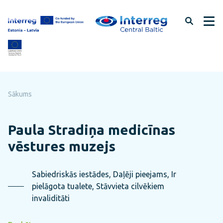
Pāriet
uz
lapas
saturu
Sākums
Paula Stradiņa medicīnas
vēstures muzejs
Sabiedriskās iestādes, Daļēji pieejams, Ir
pielāgota tualete, Stāvvieta cilvēkiem
invaliditāti