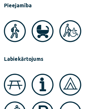
Pieejamība
Labiekārtojums