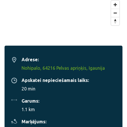
Adrese:
Nohipalo, 64216 Pelvas apriņķis, Igaunija
Apskatei nepieciešamais laiks:
20 min
Garums:
1.1 km
Marķējums: