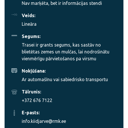
Nav marķēta, bet ir informācijas stendi
Veids:
Lineāra
Segums:
Trasei ir grants segums, kas sastāv no
blietētas zemes un mulčas, lai nodrošinātu
vienmērīgu pārvietošanos pa virsmu
Nokļūšana:
Ar automašīnu vai sabiedrisko transportu
Tālrunis:
+372 676 7122
E-pasts:
info.kiidjarve@rmk.ee