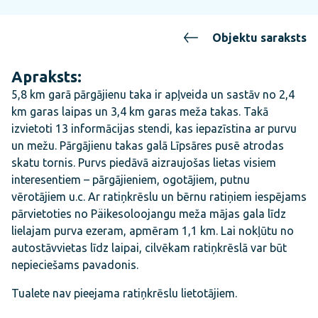
Objektu saraksts
Apraksts:
5,8 km garā pārgājienu taka ir apļveida un sastāv no 2,4
km garas laipas un 3,4 km garas meža takas. Takā
izvietoti 13 informācijas stendi, kas iepazīstina ar purvu
un mežu. Pārgājienu takas galā Līpsāres pusē atrodas
skatu tornis. Purvs piedāvā aizraujošas lietas visiem
interesentiem – pārgājieniem, ogotājiem, putnu
vērotājiem u.c. Ar ratiņkrēslu un bērnu ratiņiem iespējams
pārvietoties no Päikesoloojangu meža mājas gala līdz
lielajam purva ezeram, apmēram 1,1 km. Lai nokļūtu no
autostāvvietas līdz laipai, cilvēkam ratiņkrēslā var būt
nepieciešams pavadonis.
Tualete nav pieejama ratiņkrēslu lietotājiem.