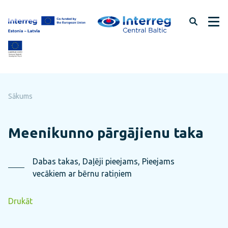
Pāriet
uz
lapas
saturu
Sākums
Meenikunno pārgājienu taka
Dabas takas, Daļēji pieejams, Pieejams
vecākiem ar bērnu ratiņiem
Drukāt