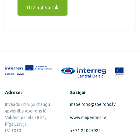
Uzzināt vairāk
Adrese:
Saziņai:
Invalīdu un viņu draugu
mapeirons@apeirons.lv
apvienība Apeirons K.
Valdemāra iela 38 k1,
www.mapeirons.lv
Rīga Latvija,
LV-1010
+371 22025922