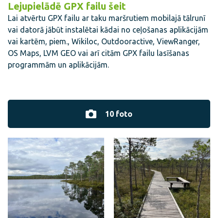
Lejupielādē GPX failu šeit
Lai atvērtu GPX failu ar taku maršrutiem mobilajā tālrunī
vai datorā jābūt instalētai kādai no ceļošanas aplikācijām
vai kartēm, piem., Wikiloc, Outdooractive, ViewRanger,
OS Maps, LVM GEO vai arī citām GPX failu lasīšanas
programmām un aplikācijām.
10 foto