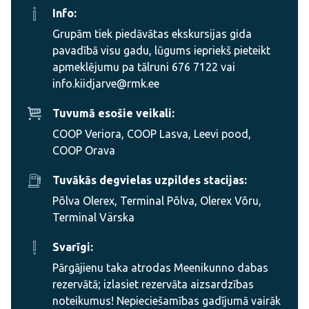
Info:
Grupām tiek piedāvātas ekskursijas gida
pavadībā visu gadu, lūgums iepriekš pieteikt
apmeklējumu pa tālruni 676 7122 vai
info.kiidjarve@rmk.ee
Tuvumā esošie veikali:
COOP Veriora, COOP Lasva, Leevi pood,
COOP Orava
Tuvākās degvielas uzpildes stacijas:
Põlva Olerex, Terminal Põlva, Olerex Võru,
Terminal Värska
Svarīgi:
Pārgājienu taka atrodas Meenikunno dabas
rezervātā; izlasiet rezervāta aizsardzības
noteikumus! Nepieciešamības gadījumā vairāk