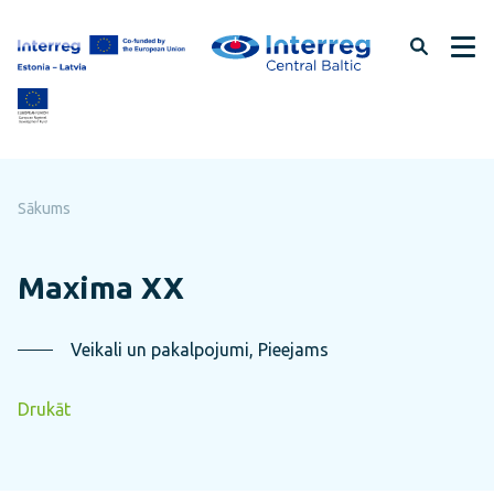
Pāriet
uz
lapas
saturu
Sākums
Maxima XX
Veikali un pakalpojumi, Pieejams
Drukāt