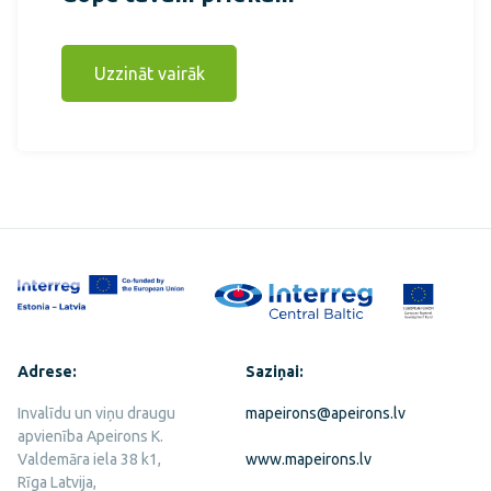
Uzzināt vairāk
Adrese:
Saziņai:
Invalīdu un viņu draugu
mapeirons@apeirons.lv
apvienība Apeirons K.
Valdemāra iela 38 k1,
www.mapeirons.lv
Rīga Latvija,