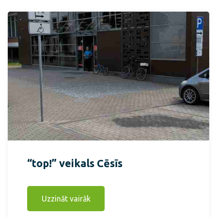
“top!” veikals Cēsīs
Uzzināt vairāk