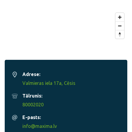
Adrese:
Valmieras iela 17a, Cēsis
Tālrunis:
80002020
E-pasts:
info@maxima.lv