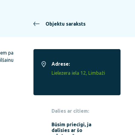
Objektu saraksts
niem pa
ilšainu
Adrese:
Lielezera iela 12, Limbaži
Dalies ar citiem:
Būsim priecīgi, ja
dalīsies ar šo