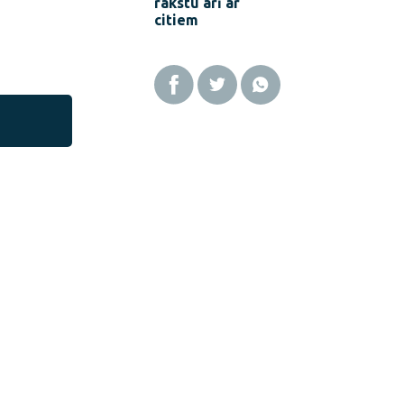
rakstu arī ar
citiem