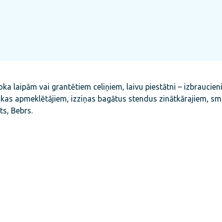
a laipām vai grantētiem celiņiem, laivu piestātni – izbraucie
kas apmeklētājiem, izziņas bagātus stendus zinātkārajiem, sm
ts, Bebrs.