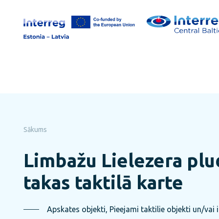
Pāriet
uz
lapas
saturu
Sākums
Limbažu Lielezera pl
takas taktilā karte
Apskates objekti, Pieejami taktilie objekti un/vai 