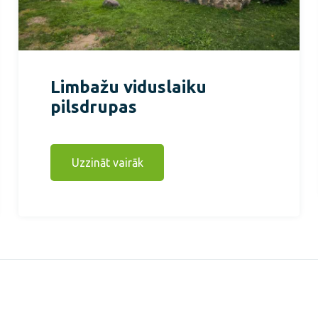
Limbažu viduslaiku
pilsdrupas
Uzzināt vairāk