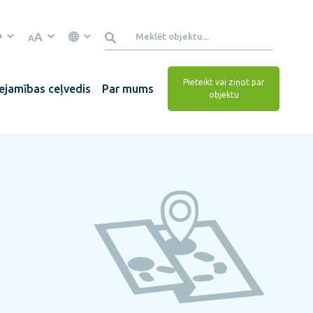
A
A
Pieteikt vai ziņot par
ejamības ceļvedis
Par mums
objektu