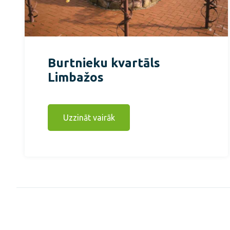
Burtnieku kvartāls
Limbažos
Uzzināt vairāk