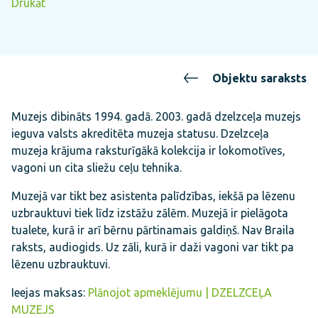
Drukāt
Objektu saraksts
Muzejs dibināts 1994. gadā. 2003. gadā dzelzceļa muzejs
ieguva valsts akreditēta muzeja statusu. Dzelzceļa
muzeja krājuma raksturīgākā kolekcija ir lokomotīves,
vagoni un cita sliežu ceļu tehnika.
Muzejā var tikt bez asistenta palīdzības, iekšā pa lēzenu
uzbrauktuvi tiek līdz izstāžu zālēm. Muzejā ir pielāgota
tualete, kurā ir arī bērnu pārtinamais galdiņš. Nav Braila
raksts, audiogids. Uz zāli, kurā ir daži vagoni var tikt pa
lēzenu uzbrauktuvi.
Ieejas maksas:
Plānojot apmeklējumu | DZELZCEĻA
MUZEJS