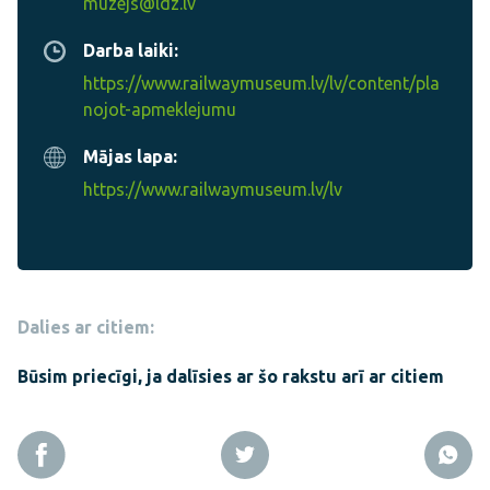
muzejs@ldz.lv
Darba laiki:
https://www.railwaymuseum.lv/lv/content/pla
nojot-apmeklejumu
Mājas lapa:
https://www.railwaymuseum.lv/lv
Dalies ar citiem:
Būsim priecīgi, ja dalīsies ar šo rakstu arī ar citiem