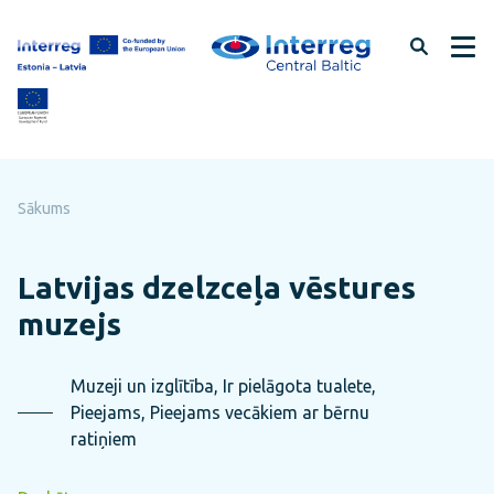
Pāriet
uz
lapas
saturu
Sākums
Latvijas dzelzceļa vēstures
muzejs
Muzeji un izglītība, Ir pielāgota tualete,
Pieejams, Pieejams vecākiem ar bērnu
ratiņiem