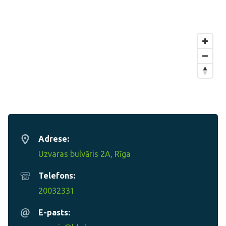
Adrese:
Uzvaras bulvāris 2A, Rīga
Telefons:
20032331
E-pasts: