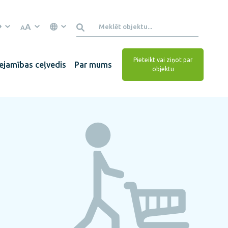
A
A
Pieteikt vai ziņot par
ejamības ceļvedis
Par mums
objektu