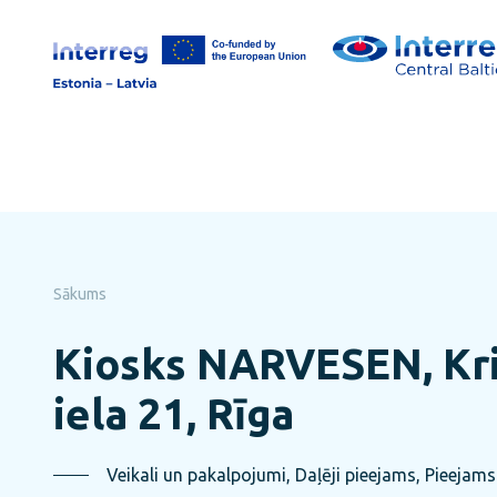
Pāriet
uz
lapas
saturu
Sākums
Kiosks NARVESEN, Kri
iela 21, Rīga
Veikali un pakalpojumi, Daļēji pieejams, Pieejam