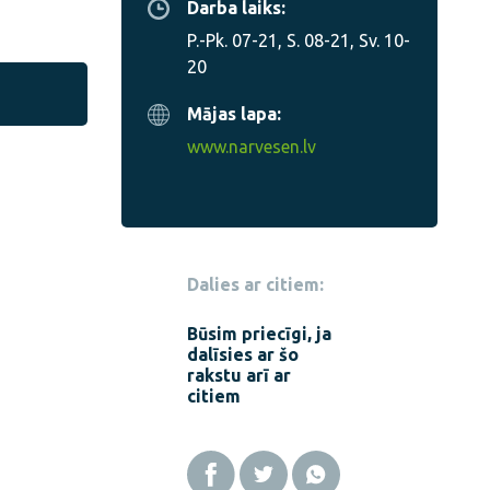
Darba laiks:
P.-Pk. 07-21, S. 08-21, Sv. 10-
20
Mājas lapa:
www.narvesen.lv
Dalies ar citiem:
Būsim priecīgi, ja
dalīsies ar šo
rakstu arī ar
citiem