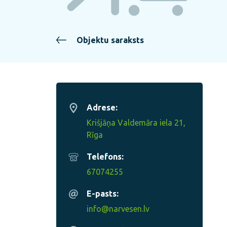
Objektu saraksts
Adrese:
Krišjāņa Valdemāra iela 21,
Rīga
Telefons:
67074255
E-pasts:
info@narvesen.lv