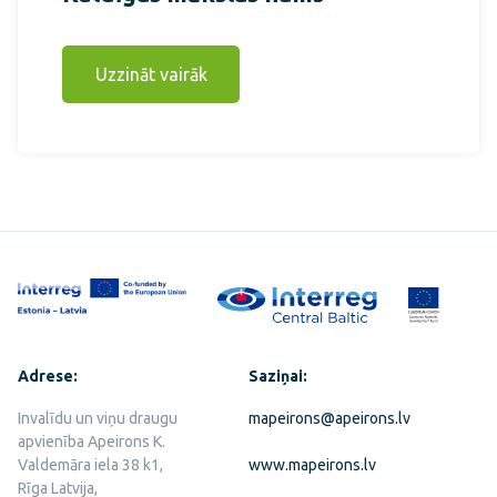
Uzzināt vairāk
Adrese:
Saziņai:
Invalīdu un viņu draugu
mapeirons@apeirons.lv
apvienība Apeirons K.
Valdemāra iela 38 k1,
www.mapeirons.lv
Rīga Latvija,