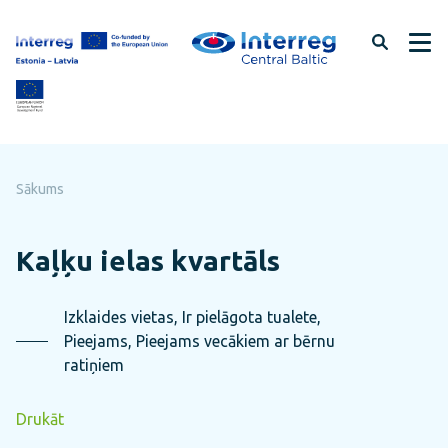
Pāriet
uz
lapas
saturu
Sākums
Kaļķu ielas kvartāls
Izklaides vietas, Ir pielāgota tualete,
Pieejams, Pieejams vecākiem ar bērnu
ratiņiem
Drukāt