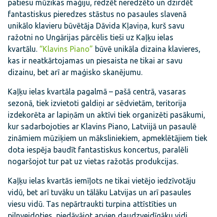
patiesu mūzikas maģiju, redzēt neredzēto un dzirdēt
fantastiskus pieredzes stāstus no pasaules slavenā
unikālo klavieru būvētāja Dāvida Kļaviņa, kurš savu
ražotni no Ungārijas pārcēlis tieši uz Kaļķu ielas
kvartālu.
“Klavins Piano”
būvē unikāla dizaina klavieres,
kas ir neatkārtojamas un piesaista ne tikai ar savu
dizainu, bet arī ar maģisko skanējumu.
Kaļķu ielas kvartāla pagalmā – pašā centrā, vasaras
sezonā, tiek izvietoti galdiņi ar sēdvietām, teritorija
izdekorēta ar lapiņām un aktīvi tiek organizēti pasākumi,
kur sadarbojoties ar Klavins Piano, Latviijā un pasaulē
zināmiem mūziķiem un māksliniekiem, apmeklētājiem tiek
dota iespēja baudīt fantastiskus koncertus, paralēli
nogaršojot tur pat uz vietas ražotās produkcijas.
Kaļķu ielas kvartās iemīļots ne tikai vietējo iedzīvotāju
vidū, bet arī tuvāku un tālāku Latvijas un arī pasaules
viesu vidū. Tas nepārtraukti turpina attīstīties un
pilnveidoties, piedāvājot arvien daudzveidīgāku vidi