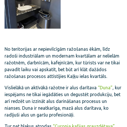
No teritorijas ar nepievilcīgām ražošanas ēkām, līdz
radoši industriālam un modernam kvartālam ar nelielām
ražotnēm, darbnīcām, kafejnīcām, kur tūrists var ne tikai
pavadīt laiku vai apskatīt, bet būt arī klāt dažādos
ražošanas procesos attīstījies Kaļķu ielas kvartāls.
Vislielākā un aktīvākā ražotne ir alus darītava
“Duna”
, kur
iespējams ne tikai iegādāties un degustēt produkciju, bet
arī redzēt un izzināt alus darināšanas procesus un
nianses. Duna ir neatkarīga, mazā alus darītava, ko
radījuši alus un garšu profesionāļi.
Tur pat blakus atrodas
“Curonia kafijas grauzdētava”
,