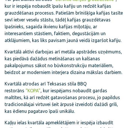
kur ir iespēja nobaudīt īpašu kafiju un redzēt kafijas
grauzdēšanas procesus. Patiešām brīnišķīga kafijas tasīte
sevī ietver veselu stāstu, tādēļ kafijas grauzdētavas
īpašnieks, sagaida ikvienu kafijas mīļotāju, ar
interesantiem stāstiem, faktiem, degustācijām un
atklājumiem, kas liks pavisam jaunā veidā izgaršot kafiju.
Kvartālā aktīvi darbojas arī metāla apstrādes uzņēmums,
kas piedāvā dažādus metināšanas un kalšanas
pakalpojumus sākot no būvkonstrukciju materiāliem,
beidzot ar moderniem interjera dizaina mākslas darbiem.
Kvartālā atrodas arī Teksasas stila BBQ
restorāns
“KOPA”
, kur iespējams nobaudīt gardas
maltītes, kā arī redzēt gatavošanas procesu, jo papildus
tradicionālajai virtuvei šeit ārpusē izveidoti dažādi grili,
kas ēdienu pagatavo īpaši unikālu.
Kaļķu ielas kvartāla apmeklētājiem ir iespēja izbaudīt