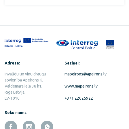
Adrese:
Saziņai:
Invalīdu un viņu draugu
mapeirons@apeirons.lv
apvienība Apeirons K.
Valdemāra iela 38 k1,
www.mapeirons.lv
Rīga Latvija,
LV-1010
+371 22025922
Seko mums