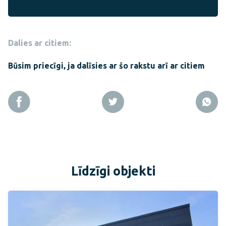
Dalies ar citiem:
Būsim priecīgi, ja dalīsies ar šo rakstu arī ar citiem
Līdzīgi objekti