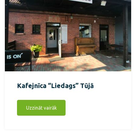
Kafejnīca “Liedags” Tūjā
Uzzināt vairāk