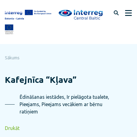
Pāriet
uz
lapas
saturu
Sākums
Kafejnīca “Kļava”
Ēdināšanas iestādes, Ir pielāgota tualete,
Pieejams, Pieejams vecākiem ar bērnu
ratiņiem
Drukāt