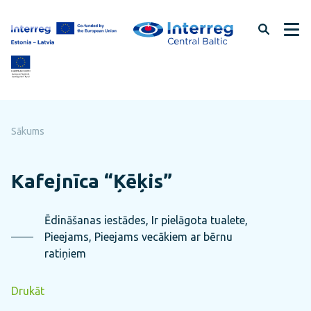
Pāriet
uz
lapas
saturu
Sākums
Kafejnīca “Ķēķis”
Ēdināšanas iestādes, Ir pielāgota tualete,
Pieejams, Pieejams vecākiem ar bērnu
ratiņiem
Drukāt