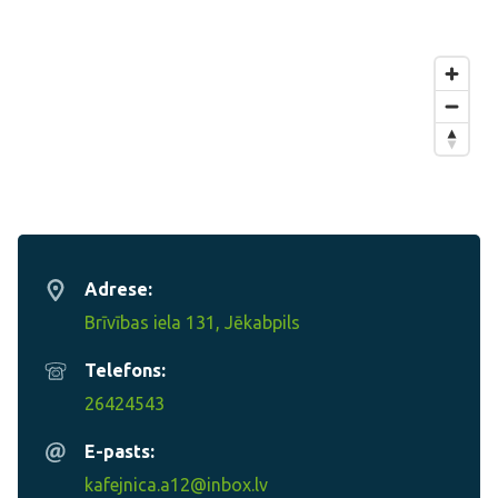
Adrese:
Brīvības iela 131, Jēkabpils
Telefons:
26424543
E-pasts:
kafejnica.a12@inbox.lv