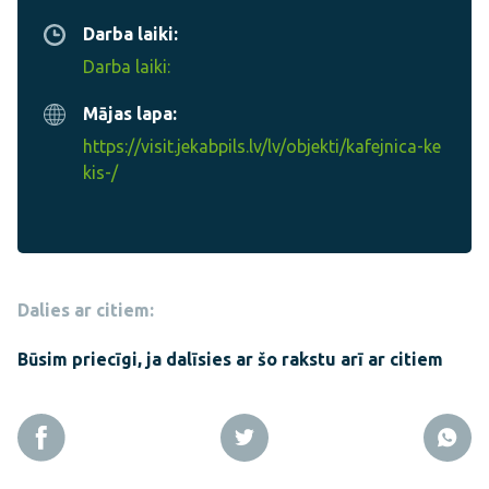
Darba laiki:
Darba laiki:
Mājas lapa:
https://visit.jekabpils.lv/lv/objekti/kafejnica-ke
kis-/
Dalies ar citiem:
Būsim priecīgi, ja dalīsies ar šo rakstu arī ar citiem