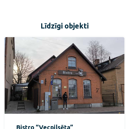
Līdzīgi objekti
Bistro “Vecpilsēta”