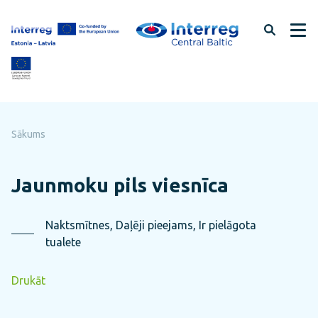
Pāriet
uz
lapas
saturu
Sākums
Jaunmoku pils viesnīca
Naktsmītnes, Daļēji pieejams, Ir pielāgota
tualete
Drukāt