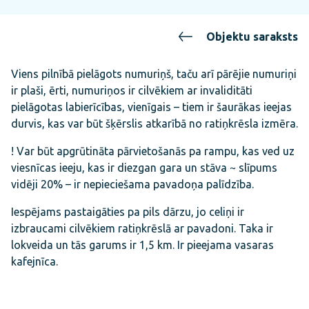
Objektu saraksts
Viens pilnībā pielāgots numuriņš, taču arī pārējie numuriņi
ir plaši, ērti, numuriņos ir cilvēkiem ar invaliditāti
pielāgotas labierīcības, vienīgais – tiem ir šaurākas ieejas
durvis, kas var būt šķērslis atkarībā no ratiņkrēsla izmēra.
! Var būt apgrūtināta pārvietošanās pa rampu, kas ved uz
viesnīcas ieeju, kas ir diezgan gara un stāva ~ slīpums
vidēji 20% – ir nepieciešama pavadoņa palīdzība.
Iespējams pastaigāties pa pils dārzu, jo celiņi ir
izbraucami cilvēkiem ratiņkrēslā ar pavadoni. Taka ir
lokveida un tās garums ir 1,5 km. Ir pieejama vasaras
kafejnīca.