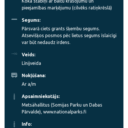
Koka stabiņi ar baltu krāsojumu un
pieejamības marķējumu (cilvēks ratiņkrēslā)
Segums:
Pārsvarā ciets grants šķembu segums.
Atsevišķos posmos pēc lietus segums īslaicīgi
var būt nedaudz irdens.
Veids:
Līnijveida
Nokļūšana:
Ar a/m
Apsaimniekotājs:
Metsähallitus (Somijas Parku un Dabas
Pārvalde), www.nationalparks.fi
Info: