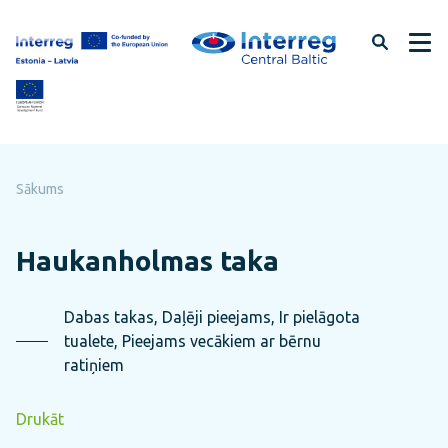
Pāriet
uz
lapas
saturu
Sākums
Haukanholmas taka
Dabas takas, Daļēji pieejams, Ir pielāgota
tualete, Pieejams vecākiem ar bērnu
ratiņiem
Drukāt