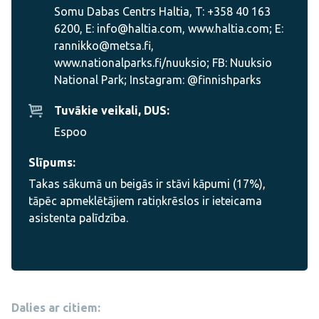
Somu Dabas Centrs Haltia, T: +358 40 163
6200, E: info@haltia.com, www.haltia.com; E:
rannikko@metsa.fi,
www.nationalparks.fi/nuuksio; FB: Nuuksio
National Park; Instagram: @finnishparks
Tuvākie veikali, DUS:
Espoo
Slīpums:
Takas sākumā un beigās ir stāvi kāpumi (17%),
tāpēc apmeklētājiem ratiņkrēslos ir ieteicama
asistenta palīdzība.
Dalies ar citiem: