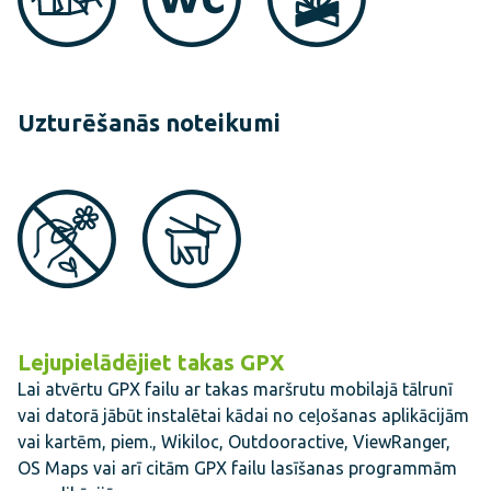
Uzturēšanās noteikumi
Lejupielādējiet takas GPX
Lai atvērtu GPX failu ar takas maršrutu mobilajā tālrunī
vai datorā jābūt instalētai kādai no ceļošanas aplikācijām
vai kartēm, piem., Wikiloc, Outdooractive, ViewRanger,
OS Maps vai arī citām GPX failu lasīšanas programmām