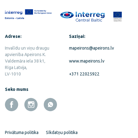
Adrese:
Saziņai:
Invalīdu un viņu draugu
mapeirons@apeirons.lv
apvienība Apeirons K.
Valdemāra iela 38 k1,
www.mapeirons.lv
Rīga Latvija,
LV-1010
+371 22025922
Seko mums
Privātuma politika
Sīkdatņu politika