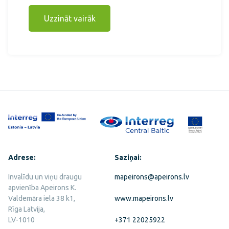
Uzzināt vairāk
Adrese:
Saziņai:
Invalīdu un viņu draugu
mapeirons@apeirons.lv
apvienība Apeirons K.
Valdemāra iela 38 k1,
www.mapeirons.lv
Rīga Latvija,
LV-1010
+371 22025922