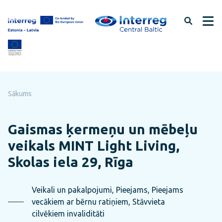
Pāriet
uz
lapas
saturu
Sākums
Gaismas ķermeņu un mēbeļu
veikals MINT Light Living,
Skolas iela 29, Rīga
Veikali un pakalpojumi, Pieejams, Pieejams
vecākiem ar bērnu ratiņiem, Stāvvieta
cilvēkiem invaliditāti