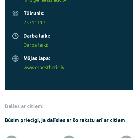
info@eraesthetic.lv
Tālrunis:
25711117
Darba laiki:
Darba laiki:
Mājas lapa:
www.eraesthetic.lv
Dalies ar citiem:
Būsim priecīgi, ja dalīsies ar šo rakstu arī ar citiem