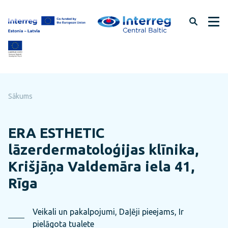
Pāriet
uz
lapas
saturu
Sākums
ERA ESTHETIC
lāzerdermatoloģijas klīnika,
Krišjāņa Valdemāra iela 41,
Rīga
Veikali un pakalpojumi, Daļēji pieejams, Ir
pielāgota tualete