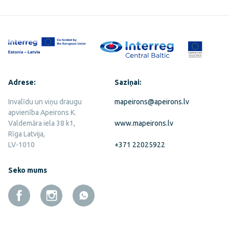
Adrese:
Saziņai:
Invalīdu un viņu draugu
mapeirons@apeirons.lv
apvienība Apeirons K.
Valdemāra iela 38 k1,
www.mapeirons.lv
Rīga Latvija,
LV-1010
+371 22025922
Seko mums