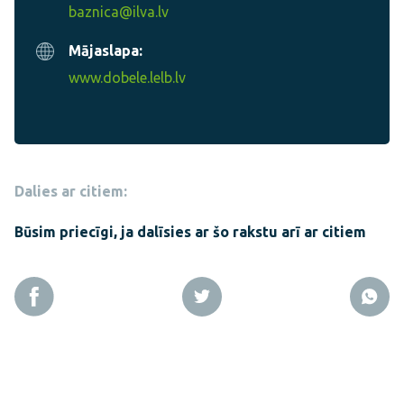
baznica@ilva.lv
Mājaslapa:
www.dobele.lelb.lv
Dalies ar citiem:
Būsim priecīgi, ja dalīsies ar šo rakstu arī ar citiem