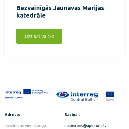
Bezvainīgās Jaunavas Marijas
katedrāle
Uzzināt vairāk
Adrese:
Saziņai:
Invalīdu un viņu draugu
mapeirons@apeirons.lv