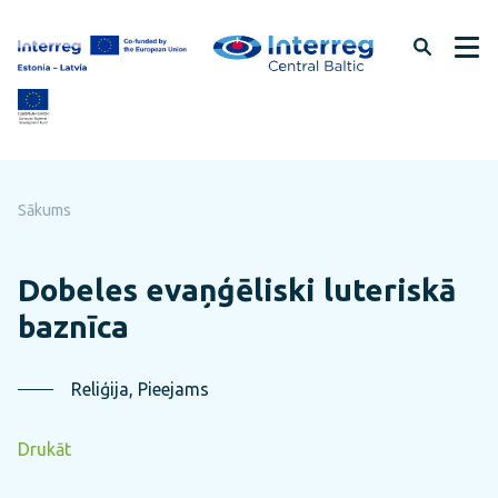
Pāriet
uz
lapas
saturu
Sākums
Dobeles evaņģēliski luteriskā
baznīca
Reliģija, Pieejams
Drukāt