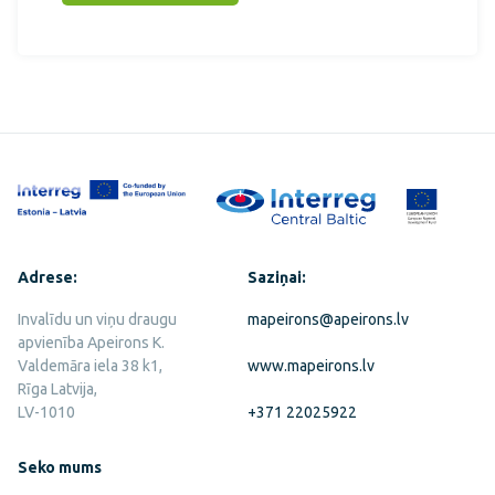
Adrese:
Saziņai:
Invalīdu un viņu draugu
mapeirons@apeirons.lv
apvienība Apeirons K.
Valdemāra iela 38 k1,
www.mapeirons.lv
Rīga Latvija,
LV-1010
+371 22025922
Seko mums