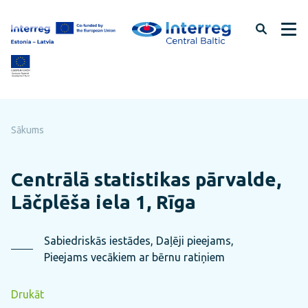
Pāriet
uz
lapas
saturu
Sākums
Centrālā statistikas pārvalde,
Lāčplēša iela 1, Rīga
Sabiedriskās iestādes, Daļēji pieejams,
Pieejams vecākiem ar bērnu ratiņiem
Drukāt