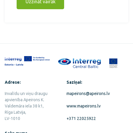
Uzzināt vairāk
Adrese:
Saziņai:
Invalīdu un viņu draugu
mapeirons@apeirons.lv
apvienība Apeirons K.
Valdemāra iela 38 k1,
www.mapeirons.lv
Rīga Latvija,
LV-1010
+371 22025922