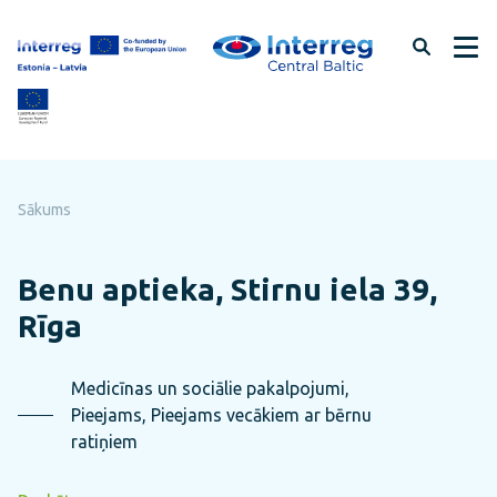
Pāriet
uz
lapas
saturu
Sākums
Benu aptieka, Stirnu iela 39,
Rīga
Medicīnas un sociālie pakalpojumi,
Pieejams, Pieejams vecākiem ar bērnu
ratiņiem