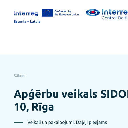
Pāriet
uz
lapas
saturu
Sākums
Apģērbu veikals SIDON
10, Rīga
Veikali un pakalpojumi, Daļēji pieejams