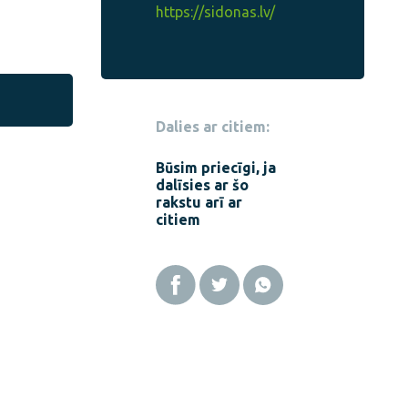
https://sidonas.lv/
Dalies ar citiem:
Būsim priecīgi, ja
dalīsies ar šo
rakstu arī ar
citiem