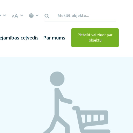
A
A
Pieteikt vai ziņot par
ejamības ceļvedis
Par mums
objektu