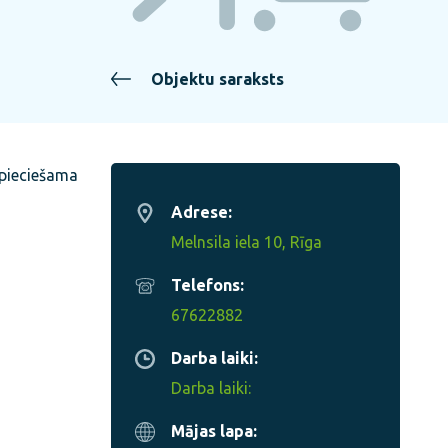
Objektu saraksts
Nepieciešama
Adrese:
Melnsila iela 10, Rīga
Telefons:
67622882
Darba laiki:
Darba laiki:
Mājas lapa: