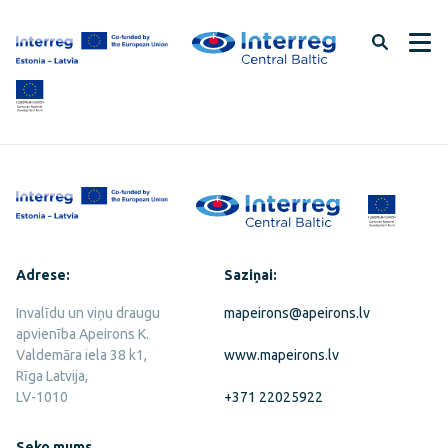
Pāriet
uz
lapas
saturu
Adrese:
Saziņai:
Invalīdu un viņu draugu
mapeirons@apeirons.lv
apvienība Apeirons K.
Valdemāra iela 38 k1,
www.mapeirons.lv
Rīga Latvija,
LV-1010
+371 22025922
Seko mums