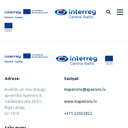
Pāriet
uz
lapas
saturu
Adrese:
Saziņai:
Invalīdu un viņu draugu
mapeirons@apeirons.lv
apvienība Apeirons K.
Valdemāra iela 38 k1,
www.mapeirons.lv
Rīga Latvija,
LV-1010
+371 22025922
Seko mums